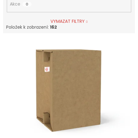
Akce
0
VYMAZAT FILTRY
Položek k zobrazení:
162
V
ý
p
i
s
p
r
o
d
u
k
t
ů