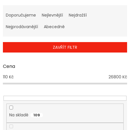
Ř
a
Doporučujeme
Nejlevnější
Nejdražší
z
e
Nejprodávanější
Abecedně
n
í
p
ZAVŘÍT FILTR
r
o
d
Cena
u
110
Kč
26800
Kč
k
t
ů
Na skladě
109