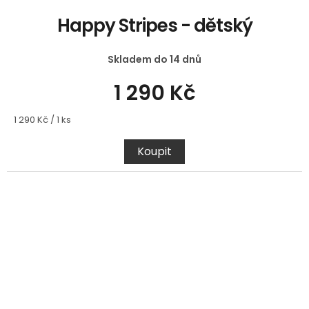
Happy Stripes - dětský
Skladem do 14 dnů
1 290 Kč
Měrná
1 290 Kč / 1 ks
cena:
Koupit