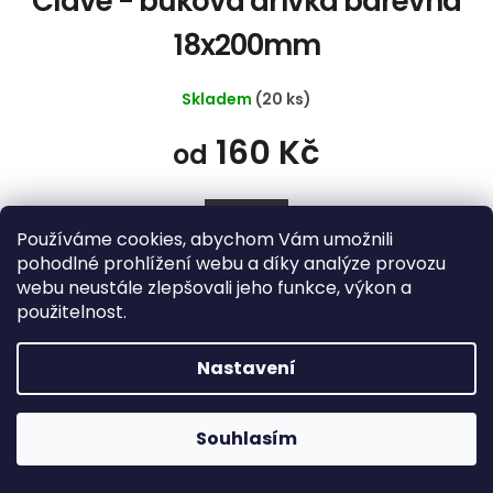
Clave - buková dřívka barevná
18x200mm
Skladem
(20 ks)
160 Kč
od
DETAIL
Používáme cookies, abychom Vám umožnili
pohodlné prohlížení webu a díky analýze provozu
1 pár
12 párů
24 párů
36 párů
webu neustále zlepšovali jeho funkce, výkon a
použitelnost.
Nastavení
Souhlasím