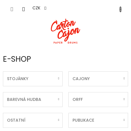
Přejít
na
CZK
obsah
E-SHOP
STOJÁNKY
CAJONY
BAREVNÁ HUDBA
ORFF
OSTATNÍ
PUBLIKACE