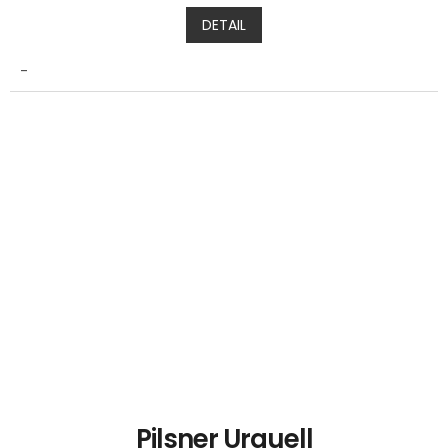
DETAIL
-
Pilsner Urquell