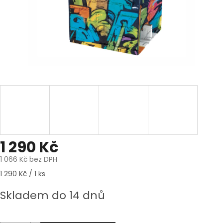
1 290 Kč
1 066 Kč bez DPH
Měrná
1 290 Kč / 1 ks
cena:
Skladem do 14 dnů