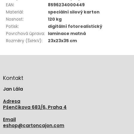
EAN
:
8596234000449
Materiál
:
speciální silový karton
Nosnost
:
120 kg
Potisk
:
digitální fotorealistický
Povrchová úprava
:
laminace matná
Rozměry (ŠxHxV)
:
23x23x35 cm
Z
á
p
a
Kontakt
t
Jan Lála
í
Adresa
Pšenčíkova 683/6, Praha 4
Email
eshop
@
cartoncajon.com