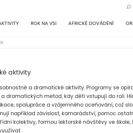
AKTIVITY
ROK NA VSI
AFRICKÉ DOVÁDĚNÍ
OR
ON
ka
é aktivity
 osobnostně a dramatické aktivity. Programy se opíra
a dramatických metod, kdy děti vstupují do rolí. 
unikace, spolupráce a vzájemného oceňování, což slo
ují například závislost, kamarádství, pomoc ostat
ídní kolektivy,
formou lektorské návštěvy ve škole, i 
yužívat.