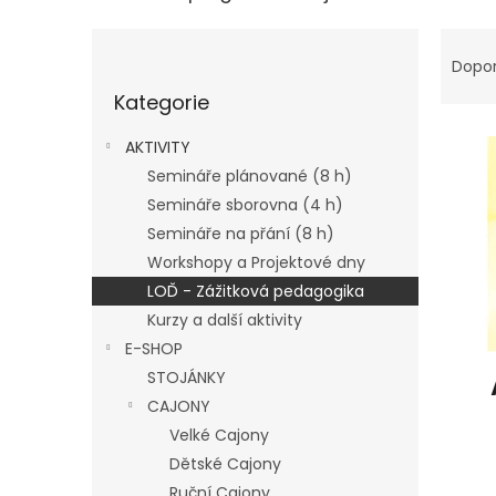
P
Ř
o
a
Dopo
Přeskočit
s
z
Kategorie
kategorie
t
e
V
r
n
AKTIVITY
ý
a
í
Semináře plánované (8 h)
p
n
p
Semináře sborovna (4 h)
i
n
r
s
í
o
Semináře na přání (8 h)
p
p
d
Workshopy a Projektové dny
r
a
u
LOĎ - Zážitková pedagogika
o
n
k
Kurzy a další aktivity
d
e
t
E-SHOP
u
l
ů
k
STOJÁNKY
t
CAJONY
ů
Velké Cajony
Dětské Cajony
Ruční Cajony