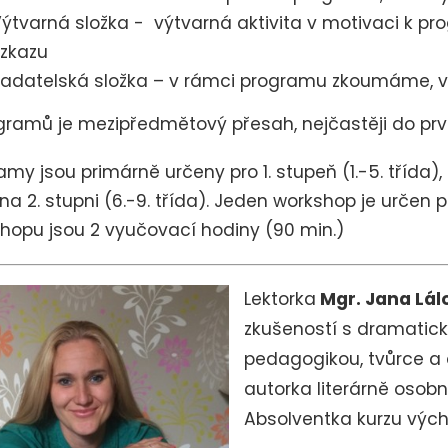
ýtvarná složka - výtvarná aktivita v motivaci k pr
zkazu
adatelská složka – v rámci programu zkoumáme, 
gramů je mezipředmětový přesah, nejčastěji do prv
amy jsou primárně určeny pro 1. stupeň (1.-5. třída), 
na 2. stupni (6.-9. třída). Jeden workshop je určen pr
hopu jsou 2 vyučovací hodiny (90 min.)
Lektorka
Mgr. Jana Lál
zkušeností s dramatic
pedagogikou, tvůrce a 
autorka literárně osob
Absolventka kurzu výc