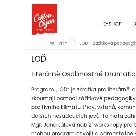
Přejít
na
obsah
E-SHOP
CARTON CAJ
Domů
AKTIVITY
LOĎ - Zážitková pedagogi
LOĎ
Literárně Osobnostně Dramatick
Program „LOĎ“ je zkratka pro literárně,
zkoumají pomocí zážitkové pedagogiky 
pozitivního klimatu třídy, vztahů, kom
dalších nežádoucích jevů.
Témata zahrn
Mgr. Jana Lálová nabízí
workshopy pro tř
mohou program osvojit a samostatně v