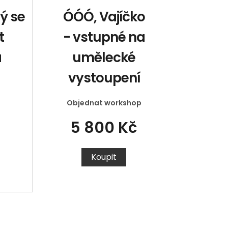
ý se
ÓÓÓ, Vajíčko
t
- vstupné na
a
umělecké
vystoupení
Objednat workshop
5 800 Kč
Koupit