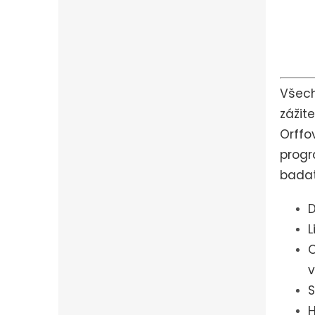
Všech
zážit
Orffo
progr
badat
D
L
O
v
S
H