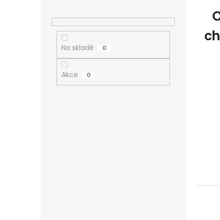
O
ch
Na skladě
0
Akce
0