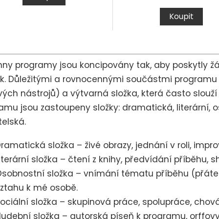
Koupit
O
v
l
ny programy jsou koncipovány tak, aby poskytly ž
á
ek.
Důležitými a rovnocennými součástmi programu j
d
a
vých nástrojů) a výtvarná složka, která často slouží
c
amu jsou zastoupeny složky: dramatická, literární, o
í
p
elská.
r
v
ramatická složka – živé obrazy, jednání v roli, impro
k
y
iterární složka – čtení z knihy, předvídání příběhu, 
v
ý
sobnostní složka – vnímání tématu příběhu (přátelst
p
ztahu k mé osobě.
i
s
ociální složka – skupinová práce, spolupráce, chov
u
udební složka – autorská píseň k programu, orffovy