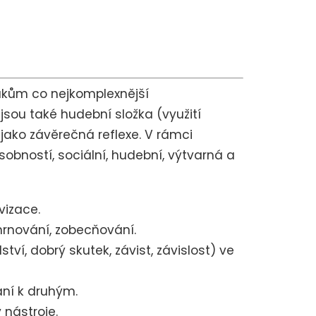
ákům co nejkomplexnější
sou také hudební složka (využití
 jako závěrečná reflexe. V rámci
sobností, sociální, hudební, výtvarná a
vizace.
shrnování, zobecňování.
ví, dobrý skutek, závist, závislost) ve
ání k druhým.
 nástroje.