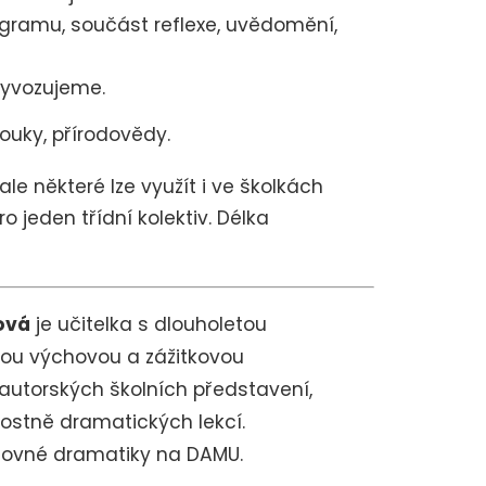
ogramu, součást reflexe, uvědomění,
vyvozujeme.
ouky, přírodovědy.
ale některé lze využít i ve školkách
o jeden třídní kolektiv. Délka
ová
je učitelka s dlouholetou
kou výchovou a zážitkovou
autorských školních představení,
nostně dramatických lekcí.
hovné dramatiky na DAMU.