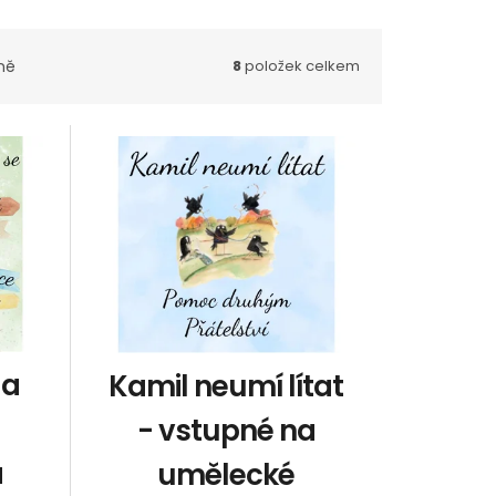
ně
8
položek celkem
 a
Kamil neumí lítat
- vstupné na
a
umělecké