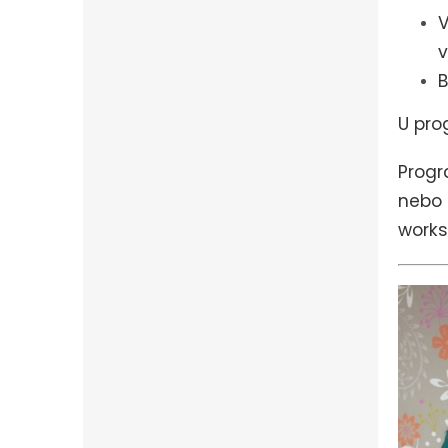
V
v
B
U pro
Progr
nebo 
works