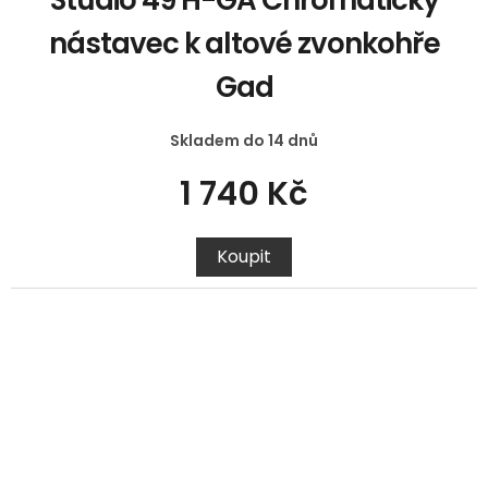
Studio 49 H-GA Chromatický
nástavec k altové zvonkohře
Gad
Skladem do 14 dnů
1 740 Kč
Koupit