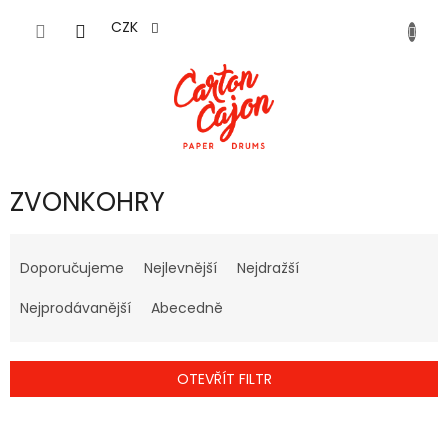
Přejít
na
CZK
obsah
ZVONKOHRY
Ř
a
Doporučujeme
Nejlevnější
Nejdražší
z
e
Nejprodávanější
Abecedně
n
í
p
OTEVŘÍT FILTR
r
o
V
d
ý