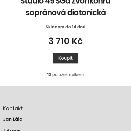
Studio 49 SGd Zvonkohra
sopránová diatonická
Skladem do 14 dnů
3 710 Kč
Koupit
12
položek celkem
O
v
l
Z
á
á
d
p
a
a
Kontakt
c
t
í
Jan Lála
í
p
r