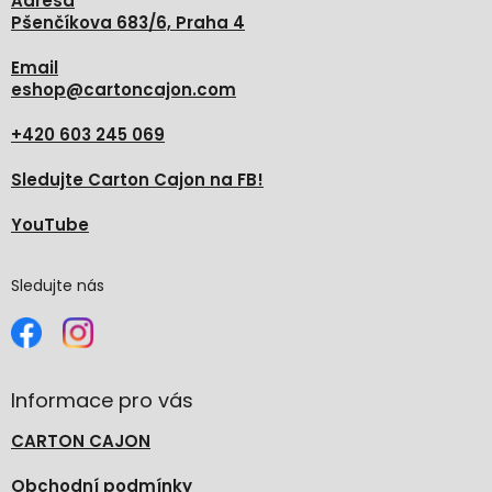
Adresa
v
Pšenčíkova 683/6, Praha 4
k
y
v
Email
ý
eshop
@
cartoncajon.com
p
i
+420 603 245 069
s
u
Sledujte Carton Cajon na FB!
YouTube
Sledujte nás
Informace pro vás
CARTON CAJON
Obchodní podmínky