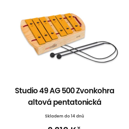
u
p
k
i
t
s
ů
p
r
o
d
u
k
t
ů
Studio 49 AG 500 Zvonkohra
altová pentatonická
Skladem do 14 dnů