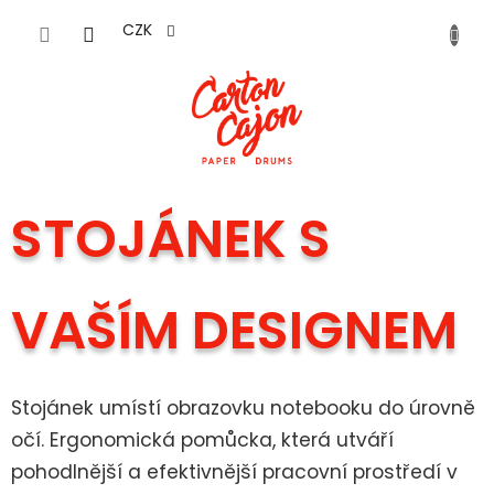
Přejít
na
CZK
obsah
STOJÁNEK S
VAŠÍM DESIGNEM
Stojánek umístí obrazovku notebooku do úrovně
očí. Ergonomická pomůcka, která utváří
pohodlnější a efektivnější pracovní prostředí v