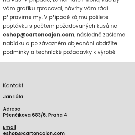
vám grafiku zpracoval, návrhy vám rádi
připravíme my. V případě zájmu pošlete
poptávku s počtem požadovaných kusů na
eshop@cartoncajon.com
,
následně zašleme
nabídku a po závazném objednání obdržíte
podmínky a technické požadavky k výrobě.
Z
á
p
a
Kontakt
t
Jan Lála
í
Adresa
Pšenčíkova 683/6, Praha 4
Email
eshop
@
cartoncajon.com