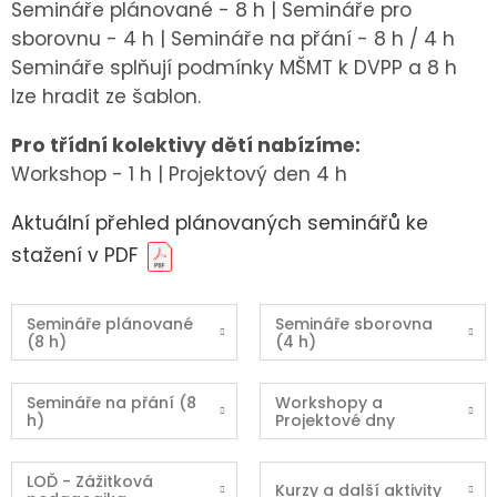
Semináře plánované - 8 h
|
Semináře pro
sborovnu - 4 h
| Semináře na přání - 8 h / 4 h
Semináře splňují podmínky MŠMT k DVPP a 8 h
lze hradit ze šablon.
Pro třídní kolektivy dětí nabízíme:
Workshop - 1 h
| Projektový den 4 h
Aktuální přehled plánovaných seminářů ke
stažení v PDF
Semináře plánované
Semináře sborovna
(8 h)
(4 h)
Semináře na přání (8
Workshopy a
h)
Projektové dny
LOĎ - Zážitková
Kurzy a další aktivity