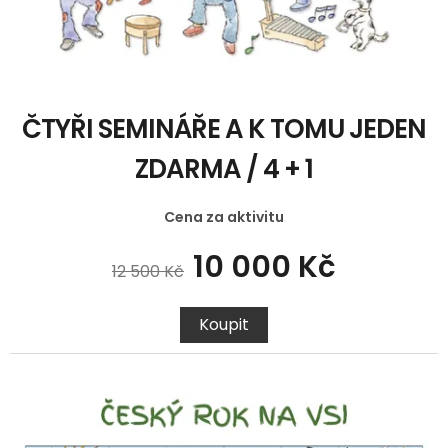
k
t
ů
ČTYŘI SEMINÁŘE A K TOMU JEDEN
ZDARMA / 4 + 1
Cena za aktivitu
10 000 Kč
12 500 Kč
Koupit