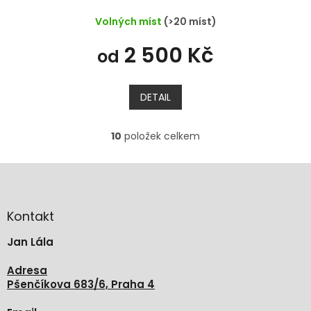
Volných míst
(>20 míst)
2 500 Kč
od
DETAIL
10
položek celkem
O
v
l
Z
á
á
d
p
a
a
Kontakt
c
t
í
Jan Lála
í
p
r
Adresa
v
Pšenčíkova 683/6, Praha 4
k
y