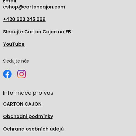
v
Email
ý
eshop
@
cartoncajon.com
p
i
+420 603 245 069
s
u
Sledujte Carton Cajon na FB!
YouTube
Sledujte nás
Informace pro vás
CARTON CAJON
Obchodní podmínky
Ochrana osobních údajů