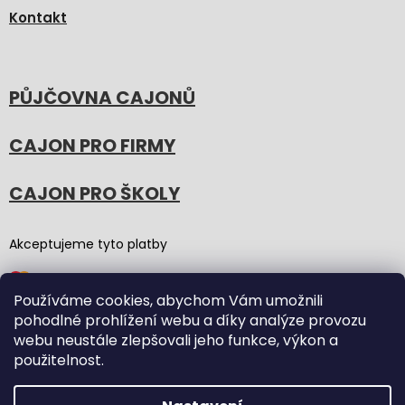
Kontakt
PŮJČOVNA CAJONŮ
CAJON PRO FIRMY
CAJON PRO ŠKOLY
Akceptujeme tyto platby
Používáme cookies, abychom Vám umožnili
pohodlné prohlížení webu a díky analýze provozu
webu neustále zlepšovali jeho funkce, výkon a
použitelnost.
Vytvořil Shoptet
(Graphic revision by
Bōjka Studio
,
code by
Veronika.works
)