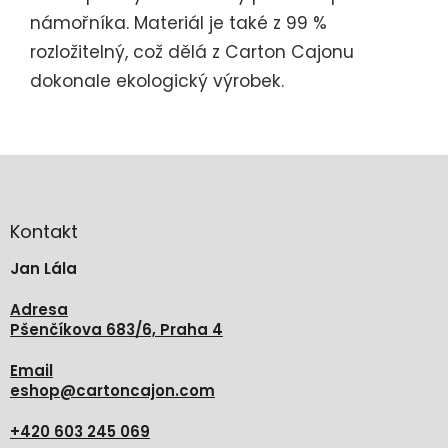
námořníka. Materiál je také z 99 %
rozložitelný, což dělá z Carton Cajonu
dokonale ekologický výrobek.
Z
á
p
a
Kontakt
t
Jan Lála
í
Adresa
Pšenčíkova 683/6, Praha 4
Email
eshop
@
cartoncajon.com
+420 603 245 069