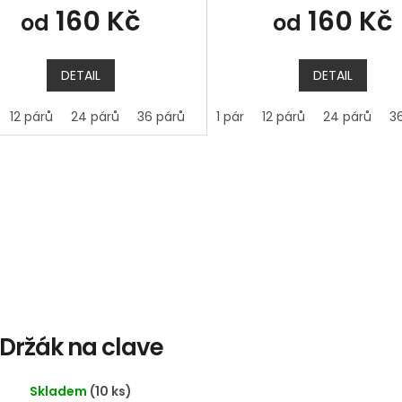
160 Kč
160 Kč
od
od
DETAIL
DETAIL
12 párů
24 párů
36 párů
1 pár
12 párů
24 párů
3
Držák na clave
Skladem
(10 ks)