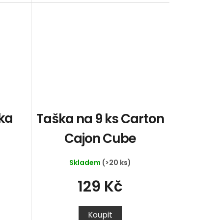
čka
Taška na 9 ks Carton
Cajon Cube
Skladem
(>20 ks)
129 Kč
Koupit