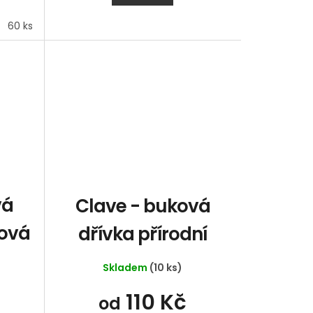
60 ks
vá
Clave - buková
nová
dřívka přírodní
Skladem
(10 ks)
110 Kč
od