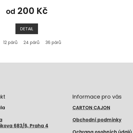
200 Kč
od
DETAIL
12 párů
24 párů
36 párů
O
v
l
á
d
a
c
í
kt
Informace pro vás
p
r
la
CARTON CAJON
v
k
a
Obchodní podmínky
y
íkova 683/6, Praha 4
v
Ochrana osobních údajů