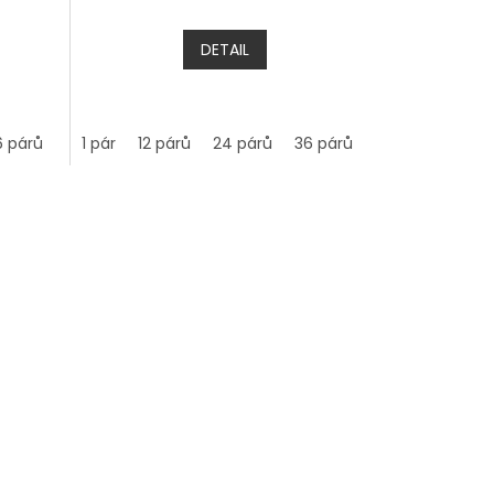
DETAIL
6 párů
1 pár
12 párů
24 párů
36 párů