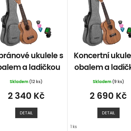
pránové ukulele s
Koncertní ukule
balem a ladičkou
obalem a ladič
Skladem
(12 ks)
Skladem
(9 ks)
2 340 Kč
2 690 Kč
DETAIL
DETAIL
1 ks