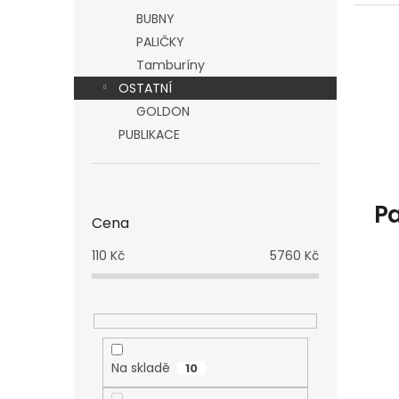
BUBNY
PALIČKY
Tamburíny
OSTATNÍ
GOLDON
PUBLIKACE
Pa
Cena
110
Kč
5760
Kč
Na skladě
10