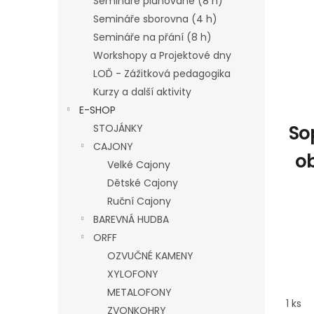
Semináře plánované (8 h)
p
n
p
Semináře sborovna (4 h)
i
n
r
s
í
o
Semináře na přání (8 h)
p
p
d
Workshopy a Projektové dny
r
a
u
LOĎ - Zážitková pedagogika
o
n
k
Kurzy a další aktivity
d
e
t
E-SHOP
u
l
ů
k
So
STOJÁNKY
t
CAJONY
o
ů
Velké Cajony
Dětské Cajony
Ruční Cajony
BAREVNÁ HUDBA
ORFF
OZVUČNÉ KAMENY
XYLOFONY
METALOFONY
1 ks
ZVONKOHRY