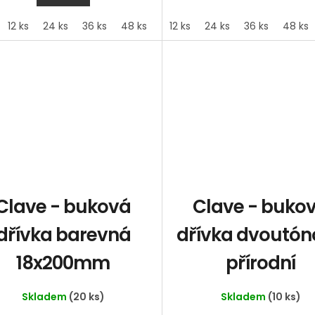
12 ks
24 ks
36 ks
48 ks
60 ks
12 ks
24 ks
36 ks
48 ks
Clave - buková
Clave - buko
dřívka barevná
dřívka dvoutó
18x200mm
přírodní
Skladem
(20 ks)
Skladem
(10 ks)