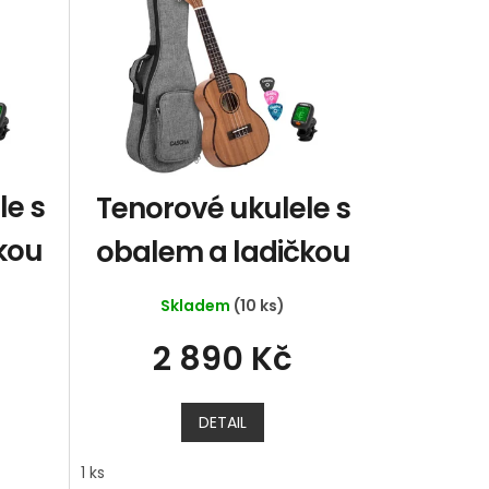
le s
Tenorové ukulele s
kou
obalem a ladičkou
Skladem
(10 ks)
2 890 Kč
DETAIL
1 ks