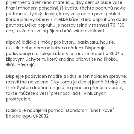
příjemného a lehkého materiálu, díky čemuž bude vaše
hraní mnohem pohodlnější. Kvalitu těchto popruhů navíc
podtrhuje stylový design, který zaujme na první pohled.
Konce jsou vyrobeny z měkké kůže, která popruhům dodá
pevnost. Délka popruhu je nastavitelná v rozmezí 76–139
cm, takže na své si přijdou hráči všech velikostí.
Klipová ladička s módy pro kytaru, baskytaru, housle,
ukulele nebo chromatickým módem. Disponuje
podsvíceným displejem, který je možné otáčet o 360° a
klipovým úchytem, který snadno přichytíte na širokou
škálu nástrojů.
Displej je podsvícen modře a když je tón naladěn správně,
rozsvítí se na zeleno. Díky tomu je displej jasně čitelný i ve
tmě. Systém ladění funguje na principu přenosu vibrací,
takže můžete s větší přesností ladit i v hlučných
prostředích.
Ladička je napájena pomocí standardní "knoflíkové"
baterie typu CR2032 .