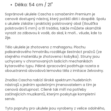
Délka: 54 cm / 21"
Sopránové ukulele Cascha s označením Premium je
cenově dostupný nástroj, který potěší děti i dospělé. Spolu
s ukulele získáte i praktický polstrovaný obal (tloušťka
polstrování 5 mm) a tři trsátka, takže můžete okamžitě
vyrazit za zábavou k vodě, do skal, k moři… všude, kde to
žije.
Tělo ukulele je zhotoveno z mahagonu. Plochu
palisandrového hmatníku rozděluje šestnáct pražců (ze
stejného materiálu je zhotovena i kobylka). Struny jsou
uchyceny v chromovaných ladicích mechanikách
kytarového typu. Pěkné zpracování podtrhuje rozeta a
oboustranná obvodová lemovka těla z imitace želvoviny.
Značka Cascha nabízí široké spektrum hudebních
nástrojů s jedním společným jmenovatelem a tím je
cenová dostupnost. Cíleně tak míří na potřeby
začínajících muzikantů, kterým poskytuje kompletní
servis.
Tyto popruhy pro ukulele jsou vyrobeny z velice odolného,