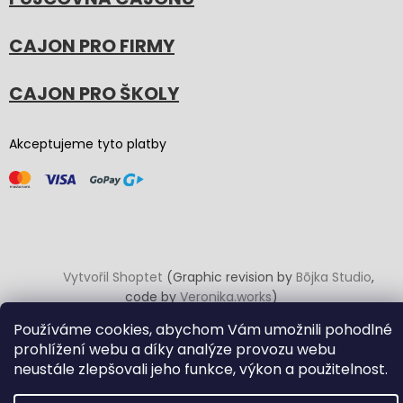
CAJON PRO FIRMY
CAJON PRO ŠKOLY
Akceptujeme tyto platby
Vytvořil Shoptet
(Graphic revision by
Bōjka Studio
,
code by
Veronika.works
)
Používáme cookies, abychom Vám umožnili pohodlné
Copyright 2026
Carton Cajon
. Všechna práva vyhrazena.
prohlížení webu a díky analýze provozu webu
Upravit nastavení cookies
neustále zlepšovali jeho funkce, výkon a použitelnost.