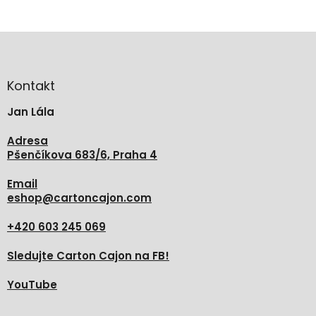
Z
á
p
a
Kontakt
t
Jan Lála
í
Adresa
Pšenčíkova 683/6, Praha 4
Email
eshop
@
cartoncajon.com
+420 603 245 069
Sledujte Carton Cajon na FB!
YouTube