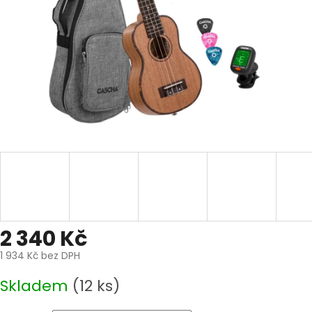
2 340 Kč
1 934 Kč bez DPH
Měrná
Skladem
(12 ks)
cena: