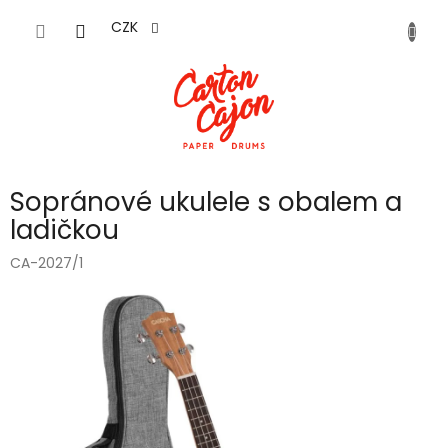
Přejít
na
CZK
obsah
Sopránové ukulele s obalem a
ladičkou
CA-2027/1