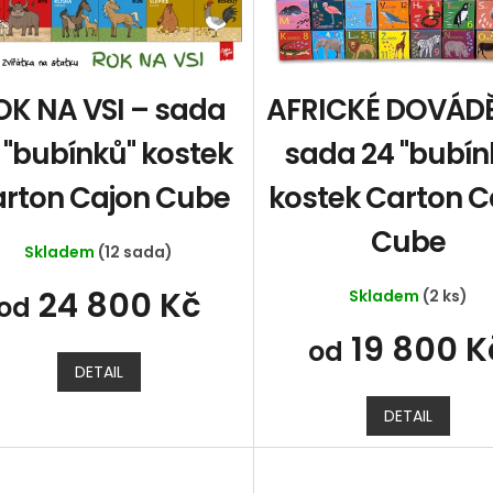
OK NA VSI – sada
AFRICKÉ DOVÁDĚ
 "bubínků" kostek
sada 24 "bubín
rton Cajon Cube
kostek Carton C
Cube
Skladem
(12 sada)
24 800 Kč
Skladem
(2 ks)
od
19 800 K
od
DETAIL
DETAIL