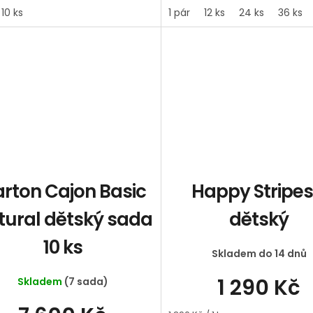
10 ks
1 pár
12 ks
24 ks
36 ks
rton Cajon Basic
Happy Stripes
tural dětský sada
dětský
10 ks
Skladem do 14 dnů
1 290 Kč
Skladem
(7 sada)