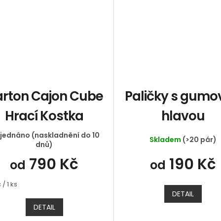
rton Cajon Cube
Paličky s gumo
Hrací Kostka
hlavou
jednáno (naskladnění do 10
Skladem
(>20 pár)
dnů)
790 Kč
190 Kč
od
od
á
 / 1 ks
DETAIL
DETAIL