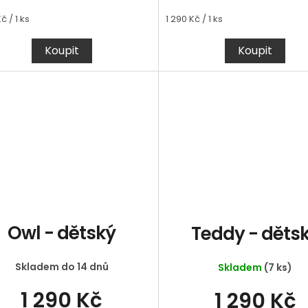
á
Měrná
č / 1 ks
1 290 Kč / 1 ks
cena:
Koupit
Koupit
Owl - dětský
Teddy - děts
Skladem do 14 dnů
Skladem
(7 ks)
1 290 Kč
1 290 Kč