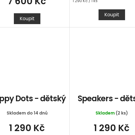
7 600 Kč
Měrná
1 290 Kč / 1 ks
cena:
Koupit
Koupit
ppy Dots - dětský
Speakers - dět
Skladem do 14 dnů
Skladem
(2 ks)
1 290 Kč
1 290 Kč