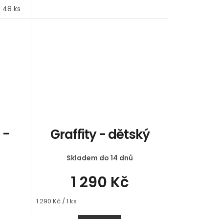
48 ks
60 ks
 -
Graffity - dětský
Skladem do 14 dnů
1 290 Kč
Měrná
1 290 Kč / 1 ks
cena: