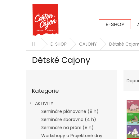
Přejít
na
obsah
E-SHOP
CARTON CAJ
Domů
E-SHOP
CAJONY
Dětské Cajon
Dětské Cajony
P
Ř
o
a
Dopo
Přeskočit
s
z
Kategorie
kategorie
t
e
V
r
n
AKTIVITY
ý
a
í
Semináře plánované (8 h)
p
n
p
Semináře sborovna (4 h)
i
n
r
s
í
o
Semináře na přání (8 h)
p
p
d
Workshopy a Projektové dny