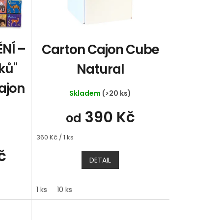
NÍ –
Carton Cajon Cube
ků"
Natural
ajon
Skladem
(>20 ks)
390 Kč
od
Měrná
360 Kč / 1 ks
cena:
č
DETAIL
1 ks
10 ks