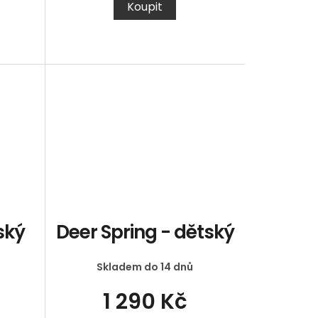
Koupit
ský
Deer Spring - dětský
Skladem do 14 dnů
1 290 Kč