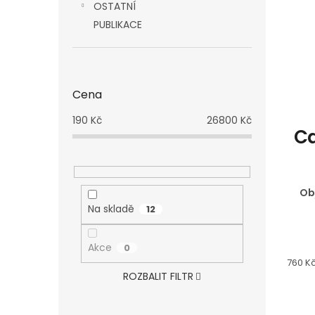
OSTATNÍ
PUBLIKACE
Cena
190
Kč
26800
Kč
Ca
Ob
Na skladě
12
Akce
0
Měrn
760 Kč
cena:
ROZBALIT FILTR