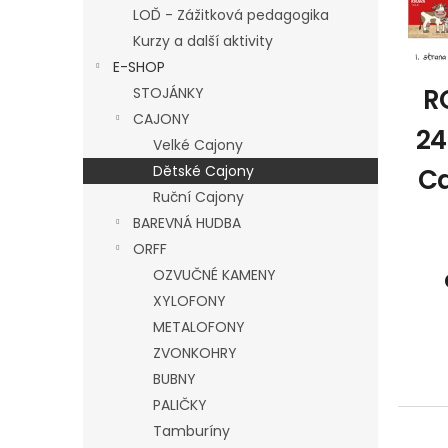
r
a
u
LOĎ - Zážitková pedagogika
o
n
k
Kurzy a další aktivity
d
e
t
E-SHOP
u
l
ů
k
R
STOJÁNKY
t
CAJONY
24
ů
Velké Cajony
Dětské Cajony
Ca
Ruční Cajony
BAREVNÁ HUDBA
ORFF
OZVUČNÉ KAMENY
XYLOFONY
METALOFONY
ZVONKOHRY
BUBNY
PALIČKY
Tamburíny