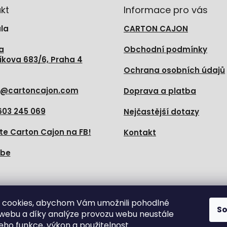
kt
Informace pro vás
la
CARTON CAJON
a
Obchodní podmínky
íkova 683/6, Praha 4
Ochrana osobních údajů
@
cartoncajon.com
Doprava a platba
603 245 069
Nejčastější dotazy
te Carton Cajon na FB!
Kontakt
ube
e nás
 cookies, abychom Vám umožnili pohodlné
S
 webu a díky analýze provozu webu neustále
jeho funkce, výkon a použitelnost.