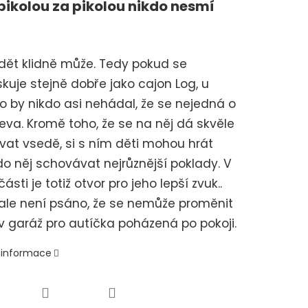
pikolou za pikolou nikdo nesmí
dět klidně může. Tedy pokud se
uje stejně dobře jako cajon Log, u
o by nikdo asi nehádal, že se nejedná o
eva. Kromě toho, že se na něj dá skvěle
at vsedě, si s ním děti mohou hrát
o něj schovávat nejrůznější poklady. V
ásti je totiž otvor pro jeho lepší zvuk..
ale není psáno, že se nemůže proměnit
v garáž pro autíčka poházená po pokoji.
í informace