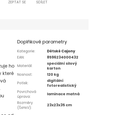
ZEPTAT SE
SDÍLET
Doplňkové parametry
Kategorie
:
Dětské Cajony
EAN
:
8596234000432
speciální silový
zuje ho
Materiál
:
karton
y které
Nosnost
:
120 kg
ová
digitální
Potisk
:
fotorealistický
,
Povrchová
laminace matná
ou
úprava
:
Rozměry
23x23x35 cm
(ŠxHxV)
: