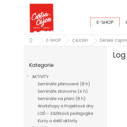
Přejít
na
obsah
E-SHOP
CARTON CAJ
Domů
E-SHOP
CAJONY
Dětské Cajon
P
Log
o
Přeskočit
s
Kategorie
kategorie
t
r
AKTIVITY
a
Semináře plánované (8 h)
n
Semináře sborovna (4 h)
n
í
Semináře na přání (8 h)
p
Workshopy a Projektové dny
a
LOĎ - Zážitková pedagogika
n
Kurzy a další aktivity
e