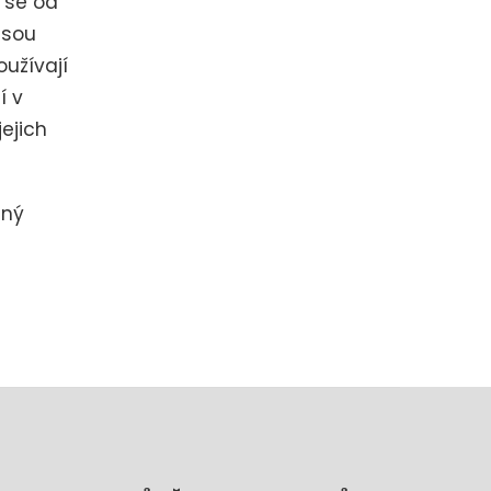
y se od
jsou
oužívají
í v
jejich
lný