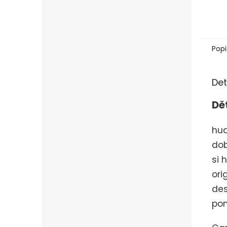
Popi
Det
Dě
hud
do
si 
ori
des
po