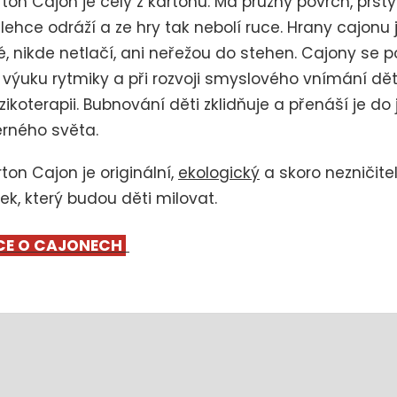
ton Cajon je celý z kartonu. Má pružný povrch, prst
 lehce odráží a ze hry tak nebolí ruce. Hrany cajonu 
é, nikde netlačí, ani neřežou do stehen. Cajony se p
 výuku rytmiky a při rozvoji smyslového vnímání dět
ikoterapii. Bubnování děti zklidňuje a přenáší je do 
erného světa.
ton Cajon je originální,
ekologický
a skoro nezničite
ek, který budou děti milovat.
CE O CAJONECH