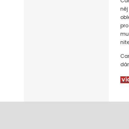
Car
něj
obl
pro
muz
nit
Car
dár
VÍ
Z
á
p
a