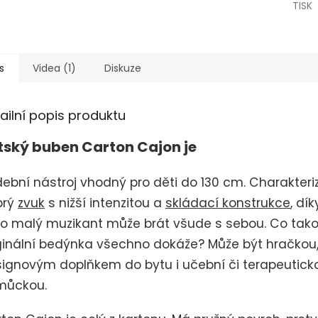
TISK
s
Videa (1)
Diskuze
ailní popis produktu
tský buben Carton Cajon je
ební nástroj vhodný pro děti do 130 cm. Charakteri
brý
zvuk
s nižší intenzitou a
skládací konstrukce
, dík
ho malý muzikant může brát všude s sebou. Co tak
ginální bedýnka všechno dokáže? Může být hračkou
ignovým doplňkem do bytu i učební či terapeutick
můckou.