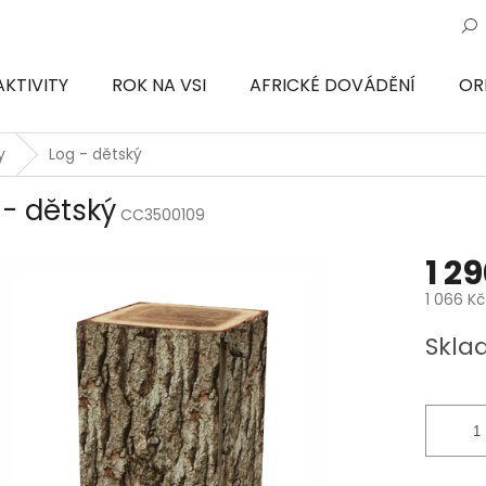
AKTIVITY
ROK NA VSI
AFRICKÉ DOVÁDĚNÍ
OR
ON
y
Log - dětský
 - dětský
CC3500109
1 2
1 066 K
Měrná
Skla
cena: