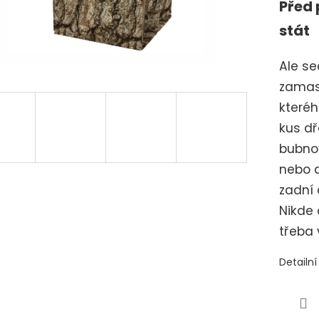
Před 
stát
Ale se
zamask
kteréh
kus dř
bubnov
nebo d
zadní č
Nikde 
třeba 
Detailn