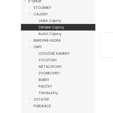
E-SHOP
l
STOJÁNKY
CAJONY
Velké Cajony
Dětské Cajony
Ruční Cajony
BAREVNÁ HUDBA
ORFF
OZVUČNÉ KAMENY
XYLOFONY
METALOFONY
ZVONKOHRY
BUBNY
PALIČKY
Tamburíny
OSTATNÍ
PUBLIKACE