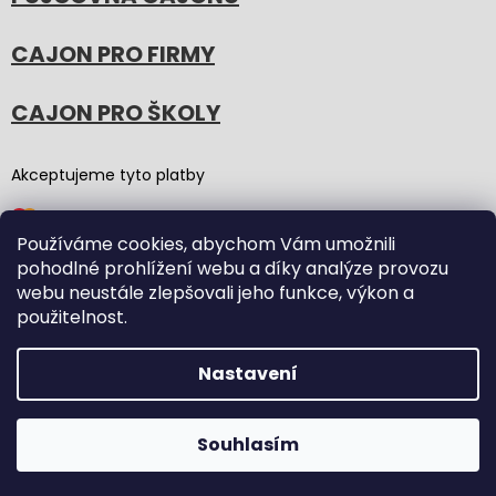
CAJON PRO FIRMY
CAJON PRO ŠKOLY
Akceptujeme tyto platby
Používáme cookies, abychom Vám umožnili
pohodlné prohlížení webu a díky analýze provozu
webu neustále zlepšovali jeho funkce, výkon a
použitelnost.
Vytvořil Shoptet
(Graphic revision by
Bōjka Studio
,
code by
Veronika.works
)
Nastavení
Copyright 2026
Carton Cajon
. Všechna práva vyhrazena.
Souhlasím
Upravit nastavení cookies