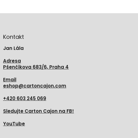
Z
á
p
a
Kontakt
t
Jan Lála
í
Adresa
Pšenčíkova 683/6, Praha 4
Email
eshop
@
cartoncajon.com
+420 603 245 069
Sledujte Carton Cajon na FB!
YouTube