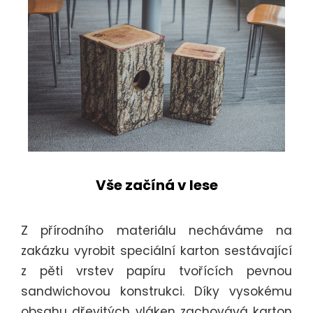
Vše začíná v lese
Z přírodního materiálu necháváme na
zakázku vyrobit speciální karton sestávající
z pěti vrstev papíru tvořících pevnou
sandwichovou konstrukci. Díky vysokému
obsahu dřevitých vláken zachovává karton