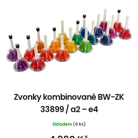
u
p
k
i
t
s
ů
p
r
o
d
u
k
t
ů
Zvonky kombinované BW-ZK
33899 / a2 – e4
Skladem
(4 ks)