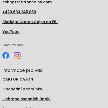
ý
eshop
@
cartoncajon.com
p
i
+420 603 245 069
s
u
Sledujte Carton Cajon na FB!
YouTube
Sledujte nás
Informace pro vás
CARTON CAJON
Obchodní podmínky
Ochrana osobních údajů