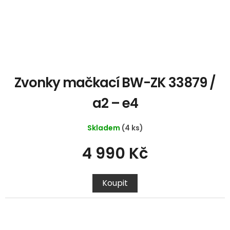
Zvonky mačkací BW-ZK 33879 /
a2 – e4
Skladem
(4 ks)
4 990 Kč
Koupit