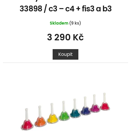
33898 / c3 – c4 + fis3 a b3
Skladem
(9 ks)
3 290 Kč
Koupit