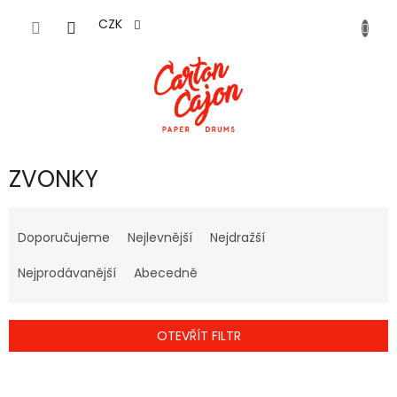
Přejít
na
CZK
obsah
ZVONKY
Ř
a
Doporučujeme
Nejlevnější
Nejdražší
z
e
Nejprodávanější
Abecedně
n
í
p
OTEVŘÍT FILTR
r
o
V
d
ý