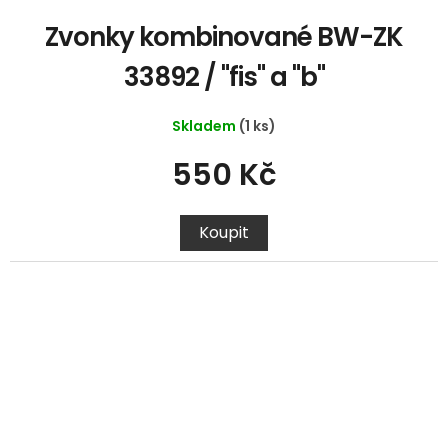
Zvonky kombinované BW-ZK
33892 / "fis" a "b"
Skladem
(1 ks)
550 Kč
Koupit