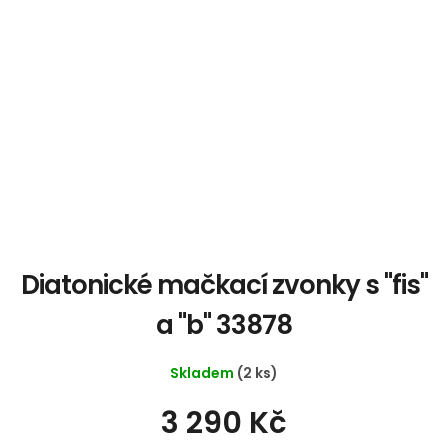
Diatonické mačkací zvonky s "fis"
a "b" 33878
Skladem
(2 ks)
3 290 Kč