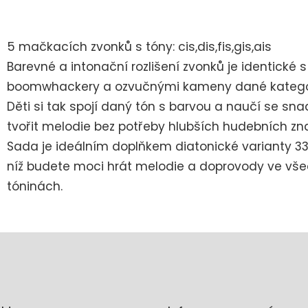
5 mačkacích zvonků s tóny: cis,dis,fis,gis,ais
Barevné a intonační rozlišení zvonků je identické s
boomwhackery a ozvučnými kameny dané katego
Děti si tak spojí daný tón s barvou a naučí se sn
tvořit melodie bez potřeby hlubších hudebních zna
Sada je ideálním doplňkem diatonické varianty 33
níž budete moci hrát melodie a doprovody ve vš
tóninách.