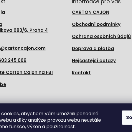
kt
Informace pro vás
la
CARTON CAJON
a
Obchodní podmínky
íkova 683/6, Praha 4
Ochrana osobních údajů
@
cartoncajon.com
Doprava a platba
603 245 069
Nejčastější dotazy
te Carton Cajon na FB!
Kontakt
ube
e nás
 cookies, abychom Vám umožnili pohodlné
S
 webu a díky analýze provozu webu neustále
jeho funkce, výkon a použitelnost.