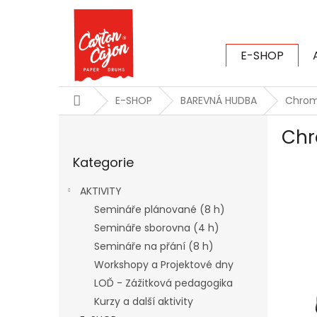
Přejít
na
obsah
E-SHOP
CARTON CAJ
Domů
E-SHOP
BAREVNÁ HUDBA
Chrom
P
Chr
o
Přeskočit
s
Kategorie
kategorie
t
r
AKTIVITY
a
Semináře plánované (8 h)
n
Semináře sborovna (4 h)
n
í
Semináře na přání (8 h)
p
Workshopy a Projektové dny
a
LOĎ - Zážitková pedagogika
n
Kurzy a další aktivity
e