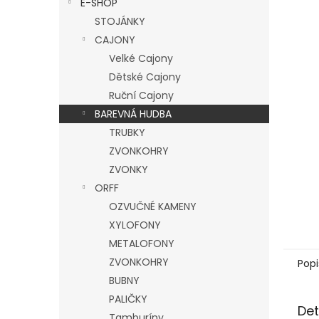
E-SHOP
l
STOJÁNKY
CAJONY
Velké Cajony
Dětské Cajony
Ruční Cajony
BAREVNÁ HUDBA
TRUBKY
ZVONKOHRY
ZVONKY
ORFF
OZVUČNÉ KAMENY
XYLOFONY
METALOFONY
ZVONKOHRY
Popi
BUBNY
PALIČKY
Det
Tamburíny