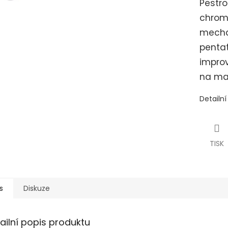
Pestr
chrom
mecha
penta
improv
na ma
Detailn
TISK
s
Diskuze
ailní popis produktu