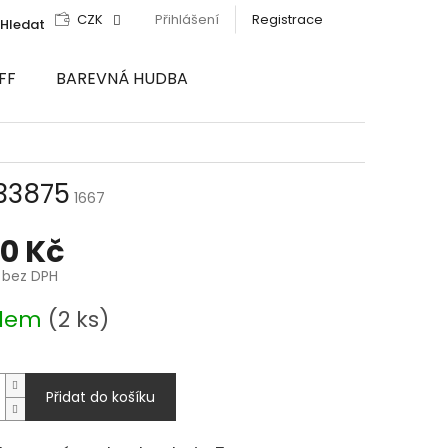
CZK
Přihlášení
Registrace
Hledat
FF
BAREVNÁ HUDBA
33875
1667
90 Kč
č bez DPH
adem
(2 ks)
Přidat do košíku