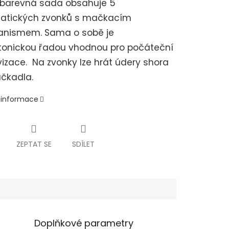
obarevná sada obsahuje 5
atických zvonků s mačkacím
nismem. Sama o sobě je
tonickou řadou vhodnou pro počáteční
izace. Na zvonky lze hrát údery shora
čkadla.
í informace
ZEPTAT SE
SDÍLET
Doplňkové parametry