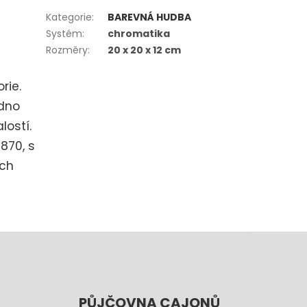
Kategorie
:
BAREVNÁ HUDBA
Systém
:
chromatika
Rozměry
:
20 x 20 x 12 cm
rie.
adno
lostí.
870, s
ech
PŮJČOVNA CAJONŮ