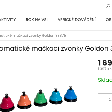
AKTIVITY
ROK NA VSI
AFRICKÉ DOVÁDĚNÍ
OR
ON
atické mačkací zvonky Goldon 33875
omatické mačkací zvonky Goldon 
1 6
1 397 K
Měrná
Skl
cena: