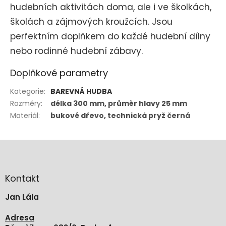
hudebních aktivitách doma, ale i ve školkách,
školách a zájmových kroužcích. Jsou
perfektním doplňkem do každé hudební dílny
nebo rodinné hudební zábavy.
Doplňkové parametry
Kategorie
:
BAREVNÁ HUDBA
Rozměry
:
délka 300 mm, průměr hlavy 25 mm
Materiál
:
bukové dřevo, technická pryž černá
Z
á
p
a
Kontakt
t
Jan Lála
í
Adresa