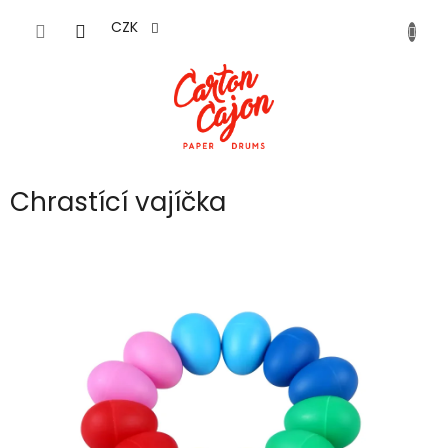
Přejít
na
CZK
obsah
Chrastící vajíčka