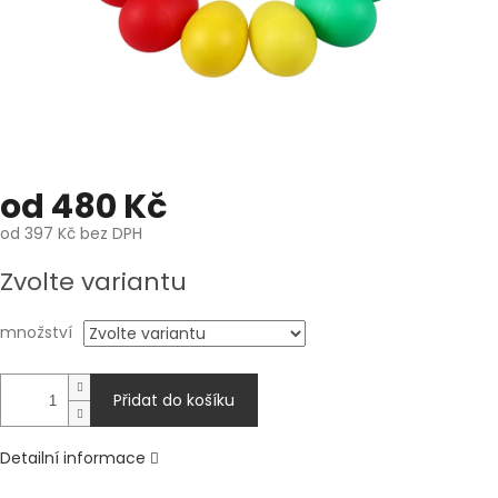
od
480 Kč
od
397 Kč
bez DPH
Měrná
Zvolte variantu
cena:
množství
Přidat do košíku
Detailní informace