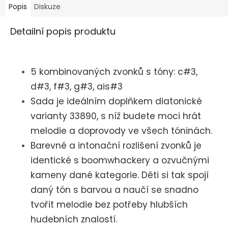
Popis
Diskuze
Detailní popis produktu
5 kombinovaných zvonků s tóny: c#3,
d
#3, f
#3, g
#3, ais
#3
Sada je ideálním doplňkem diatonické
varianty 33890, s níž budete moci hrát
melodie a doprovody ve všech tóninách.
Barevné a intonační rozlišení zvonků je
identické s boomwhackery a ozvučnými
kameny dané kategorie. Děti si tak spojí
daný tón s barvou a naučí se snadno
tvořit melodie bez potřeby hlubších
hudebních znalostí.