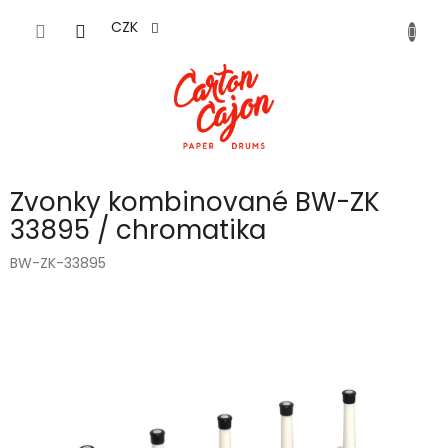
Přejít
na
CZK
obsah
Zvonky kombinované BW-ZK
33895 / chromatika
BW-ZK-33895