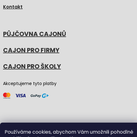
Kontakt
PŮJČOVNA CAJONŮ
CAJON PRO FIRMY
CAJON PRO ŠKOLY
Akceptujeme tyto platby
Vytvořil Shoptet
(Graphic revision by
Bōjka Studio
,
Používáme cookies, abychom Vám umožnili pohodlné
code by
Veronika.works
)