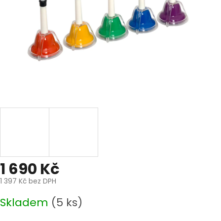
1 690 Kč
1 397 Kč bez DPH
Měrná
Skladem
(5 ks)
cena: