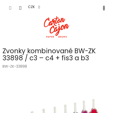
Přejít
na
CZK
obsah
Zvonky kombinované BW-ZK
33898 / c3 – c4 + fis3 a b3
BW-ZK-33898