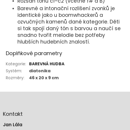
Rozsah tónů c1–c2 (včetně f# a B)
Barevné a
intonační rozlišení zvonků je
identické jako u boomwhackerů a
ozvučných kamenů dané kategorie. Děti
si tak spojí daný tón s barvou a naučí se
snadno tvořit melodie bez potřeby
hlubších hudebních znalostí.
Doplňkové parametry
Kategorie
:
BAREVNÁ HUDBA
Systém
:
diatonika
Rozměry
:
46 x 20 x 9 cm
Z
á
p
a
Kontakt
t
Jan Lála
í