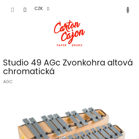
Přejít
na
CZK
obsah
Studio 49 AGc Zvonkohra altová
chromatická
AGC