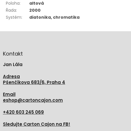
Poloha
:
altová
Řada
:
2000
Systém
:
diatonika, chromatika
Z
á
p
a
Kontakt
t
Jan Lála
í
Adresa
Pšenčíkova 683/6, Praha 4
Email
eshop
@
cartoncajon.com
+420 603 245 069
Sledujte Carton Cajon na FB!