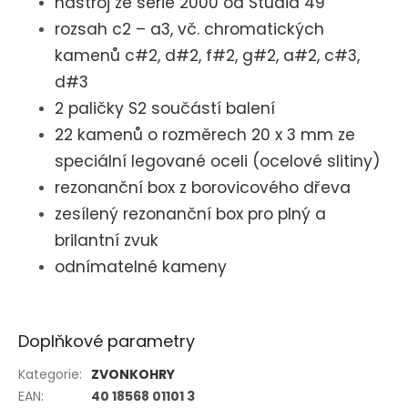
nástroj ze série 2000 od Studia 49
rozsah c2 – a3, vč. chromatických
kamenů c#2, d#2, f#2, g#2, a#2, c#3,
d#3
2 paličky S2 součástí balení
22 kamenů o rozměrech 20 x 3 mm ze
speciální legované oceli (ocelové slitiny)
rezonanční box z borovicového dřeva
zesílený rezonanční box pro plný a
brilantní zvuk
odnímatelné kameny
Doplňkové parametry
Kategorie
:
ZVONKOHRY
EAN
:
40 18568 01101 3