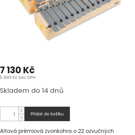
7 130 Kč
5 893 Kč bez DPH
Měrná
Skladem do 14 dnů
cena:
Přidat do košíku
Altová prémiová zvonkohra o 22 ozvučných