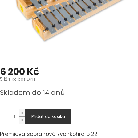
6 200 Kč
5 124 Kč bez DPH
Měrná
Skladem do 14 dnů
cena:
Přidat do košíku
Prémiová sopránová zvonkohra o 22