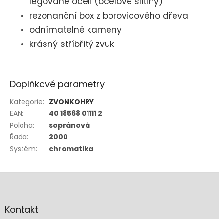
legované oceli (ocelové slitiny)
rezonanční box z borovicového dřeva
odnímatelné kameny
krásný stříbřitý zvuk
Doplňkové parametry
Kategorie
:
ZVONKOHRY
EAN
:
40 18568 01111 2
Poloha
:
sopránová
Řada
:
2000
Systém
:
chromatika
Z
á
p
a
Kontakt