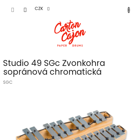
Přejít
na
CZK
obsah
Studio 49 SGc Zvonkohra
sopránová chromatická
SGC