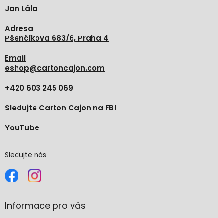
t
Jan Lála
í
Adresa
Pšenčíkova 683/6, Praha 4
Email
eshop
@
cartoncajon.com
+420 603 245 069
Sledujte Carton Cajon na FB!
YouTube
Sledujte nás
Informace pro vás