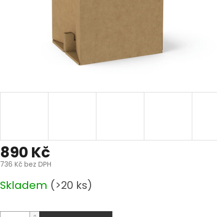
890 Kč
736 Kč bez DPH
Měrná
Skladem
(>20 ks)
cena: