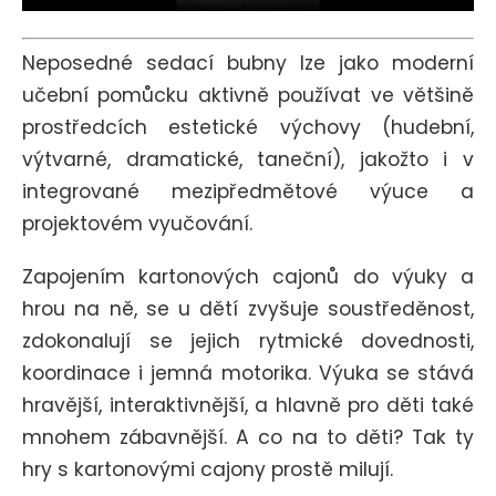
Neposedné sedací bubny lze jako moderní
učební pomůcku aktivně používat ve většině
prostředcích estetické výchovy (hudební,
výtvarné, dramatické, taneční), jakožto i v
integrované mezipředmětové výuce a
projektovém vyučování.
Zapojením kartonových cajonů do výuky a
hrou na ně, se u dětí zvyšuje soustředěnost,
zdokonalují se jejich rytmické dovednosti,
koordinace i jemná motorika. Výuka se stává
hravější, interaktivnější, a hlavně pro děti také
mnohem zábavnější.
A co na to děti? Tak ty
hry s kartonovými cajony prostě milují.