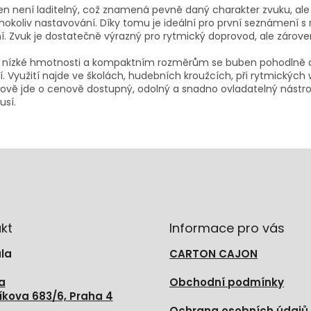
n není laditelný, což znamená pevně daný charakter zvuku, ale
hokoliv nastavování. Díky tomu je ideální pro první seznámení
í. Zvuk je dostatečně výrazný pro rytmický doprovod, ale zárove
 nízké hmotnosti a kompaktním rozměrům se buben pohodlně drží
í. Využití najde ve školách, hudebních kroužcích, při rytmický
ově jde o cenově dostupný, odolný a snadno ovladatelný nástroj, 
usí.
kt
Informace pro vás
la
CARTON CAJON
a
Obchodní podmínky
íkova 683/6, Praha 4
Ochrana osobních údajů