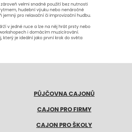
 zároveň velmi snadné použití bez nutnosti
 s rytmem, hudební výuku nebo nenáročné
ň jemný pro relaxační či improvizační hudbu.
 v jedné ruce a lze na něj hrát prsty nebo
ch workshopech i domácím muzicírování.
který je ideální jako první krok do světa
PŮJČOVNA CAJONŮ
CAJON PRO FIRMY
CAJON PRO ŠKOLY