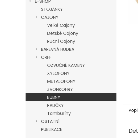
E-SHOP
l
STOJÁNKY
CAJONY
Velké Cajony
Dětské Cajony
Ruční Cajony
BAREVNÁ HUDBA
ORFF
OZVUČNÉ KAMENY
XYLOFONY
METALOFONY
ZVONKOHRY
BUBNY
PALIČKY
Popi
Tamburíny
OSTATNÍ
PUBLIKACE
Det