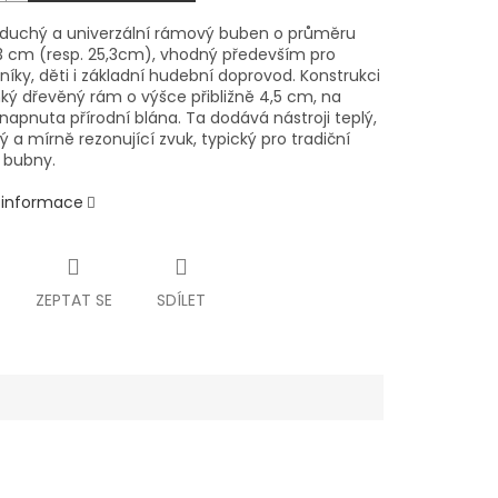
oduchý a univerzální rámový buben o průměru
3 cm (resp. 25,3cm), vhodný především pro
íky, děti i základní hudební doprovod. Konstrukci
hký dřevěný rám o výšce přibližně 4,5 cm, na
 napnuta přírodní blána. Ta dodává nástroji teplý,
ý a mírně rezonující zvuk, typický pro tradiční
 bubny.
í informace
ZEPTAT SE
SDÍLET