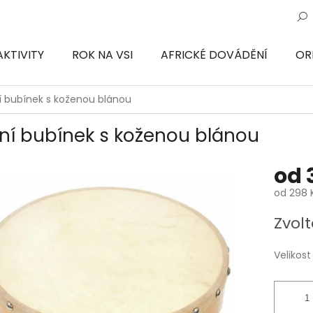
AKTIVITY
ROK NA VSI
AFRICKÉ DOVÁDĚNÍ
OR
ON
í bubínek s koženou blánou
ní bubínek s koženou blánou
od
od
298 
Měrná
Zvolt
cena:
Velikost