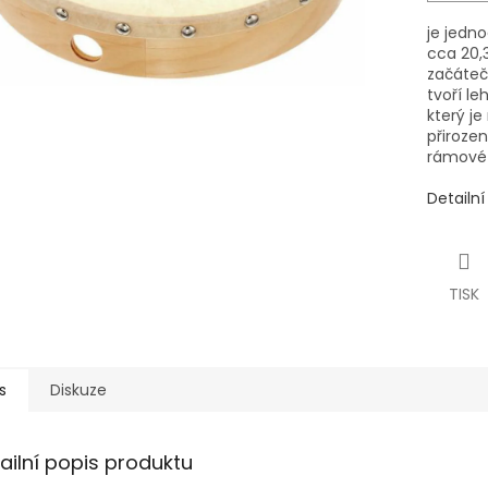
je jedn
cca 20,
začátečn
tvoří le
který je
přirozen
rámové
Detailn
TISK
s
Diskuze
ailní popis produktu