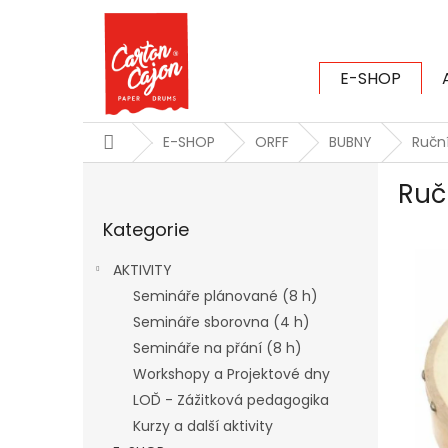
Přejít
na
obsah
E-SHOP
CARTON CAJ
Domů
E-SHOP
ORFF
BUBNY
Ručn
P
Ruč
o
Přeskočit
s
Kategorie
kategorie
t
r
AKTIVITY
a
Semináře plánované (8 h)
n
Semináře sborovna (4 h)
n
í
Semináře na přání (8 h)
p
Workshopy a Projektové dny
a
LOĎ - Zážitková pedagogika
n
Kurzy a další aktivity
e