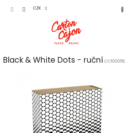
Přejít
na
CZK
obsah
Black & White Dots - ruční
CC1000116