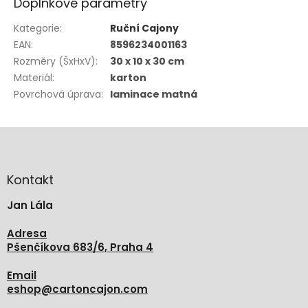
Doplňkové parametry
Kategorie
:
Ruční Cajony
EAN
:
8596234001163
Rozměry (ŠxHxV)
:
30 x 10 x 30 cm
Materiál
:
karton
Povrchová úprava
:
laminace matná
Z
á
p
a
Kontakt
t
Jan Lála
í
Adresa
Pšenčíkova 683/6, Praha 4
Email
eshop
@
cartoncajon.com