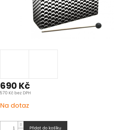
690 Kč
570 Kč bez DPH
Měrná
Na dotaz
cena:
Přidat do košíku