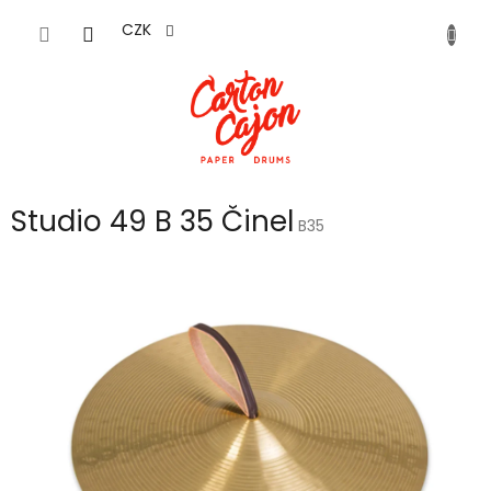
Přejít
na
CZK
obsah
Studio 49 B 35 Činel
B35