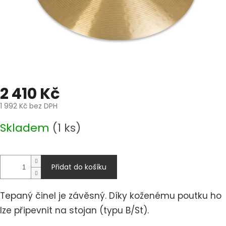
2 410 Kč
1 992 Kč bez DPH
Měrná
Skladem
(1 ks)
cena:
Přidat do košíku
Tepaný činel je závěsný. Díky koženému poutku ho
lze připevnit na stojan (typu B/St).