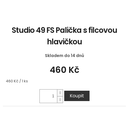
Studio 49 FS Palička s filcovou
hlavičkou
Skladem do 14 dnů
460 Kč
Měrná
460 Kč / 1 ks
cena:
Koupit