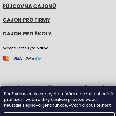
PŮJČOVNA CAJONŮ
CAJON PRO FIRMY
CAJON PRO ŠKOLY
Akceptujeme tyto platby
Vytvořil Shoptet
(Graphic revision by
Bōjka Studio
,
code by
Veronika.works
)
Používáme cookies, abychom Vám umožnili pohodlné
prohlížení webu a díky analýze provozu webu
neustále zlepšovali jeho funkce, výkon a použitelnost.
Copyright 2026
Carton Cajon
. Všechna práva vyhrazena.
Upravit nastavení cookies