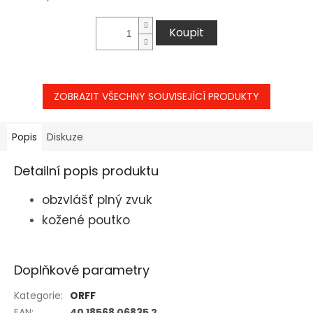
cena:
Koupit
ZOBRAZIT VŠECHNY SOUVISEJÍCÍ PRODUKTY
Popis
Diskuze
Detailní popis produktu
obzvlášť plný zvuk
kožené poutko
Doplňkové parametry
Kategorie
:
ORFF
EAN
:
40 18568 06835 2