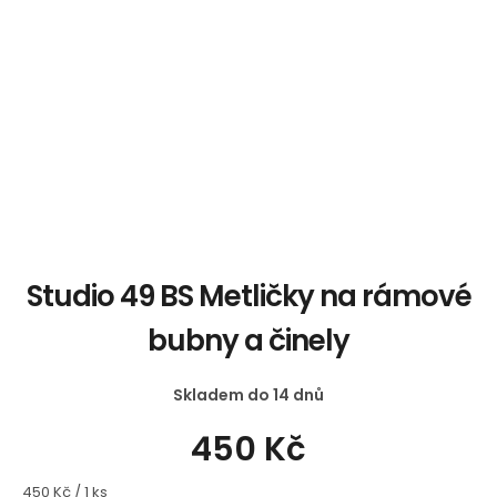
Studio 49 BS Metličky na rámové
bubny a činely
Skladem do 14 dnů
450 Kč
Měrná
450 Kč / 1 ks