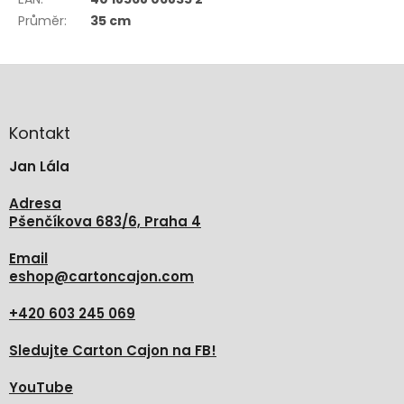
Průměr
:
35 cm
Z
á
p
a
Kontakt
t
Jan Lála
í
Adresa
Pšenčíkova 683/6, Praha 4
Email
eshop
@
cartoncajon.com
+420 603 245 069
Sledujte Carton Cajon na FB!
YouTube