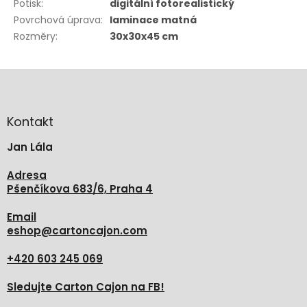
Potisk
:
digitální fotorealistický
Povrchová úprava
:
laminace matná
Rozměry
:
30x30x45 cm
Z
á
p
a
Kontakt
t
Jan Lála
í
Adresa
Pšenčíkova 683/6, Praha 4
Email
eshop
@
cartoncajon.com
+420 603 245 069
Sledujte Carton Cajon na FB!