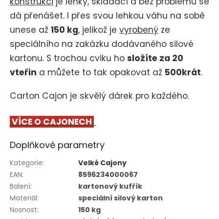
konstrukci
je lehký, skládací a bez problémů se
dá přenášet. I přes svou lehkou váhu na sobě
unese až
150 kg
, jelikož je
vyrobený
ze
speciálního na zakázku dodávaného silové
kartonu. S trochou cviku ho
složíte za 20
vteřin
a můžete to tak opakovat až
500krát
.
Carton Cajon je skvělý dárek pro každého.
VÍCE O CAJONECH
Doplňkové parametry
Kategorie
:
Velké Cajony
EAN
:
8596234000067
Balení
:
kartonový kufřík
Materiál
:
speciální silový karton
Nosnost
:
150 kg