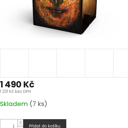
1 490 Kč
1 231 Kč bez DPH
Měrná
Skladem
(7 ks)
cena:
Přidat do košíku