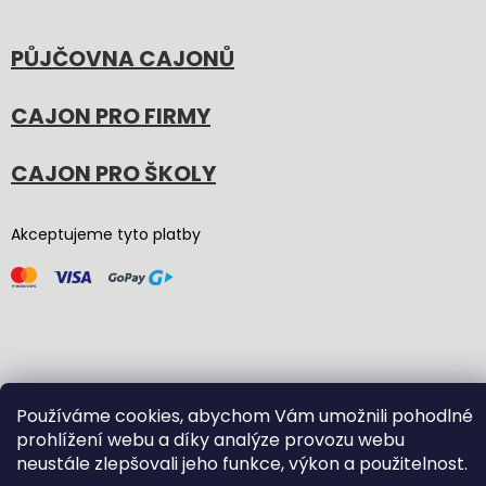
PŮJČOVNA CAJONŮ
CAJON PRO FIRMY
CAJON PRO ŠKOLY
Akceptujeme tyto platby
Vytvořil Shoptet
(Graphic revision by
Bōjka Studio
,
Používáme cookies, abychom Vám umožnili pohodlné
code by
Veronika.works
)
prohlížení webu a díky analýze provozu webu
neustále zlepšovali jeho funkce, výkon a použitelnost.
Copyright 2026
Carton Cajon
. Všechna práva vyhrazena.