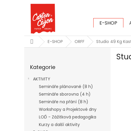
Přejít
na
obsah
E-SHOP
CARTON CAJ
Domů
E-SHOP
ORFF
Studio 49 Kg Kas
P
Stu
o
Přeskočit
s
Kategorie
kategorie
t
r
AKTIVITY
a
Semináře plánované (8 h)
n
Semináře sborovna (4 h)
n
í
Semináře na přání (8 h)
p
Workshopy a Projektové dny
a
LOĎ - Zážitková pedagogika
n
Kurzy a další aktivity
e