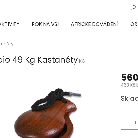
AKTIVITY
ROK NA VSI
AFRICKÉ DOVÁDĚNÍ
OR
ON
taněty
dio 49 Kg Kastaněty
KG
560
463 Kč 
Měrná
Skla
cena: