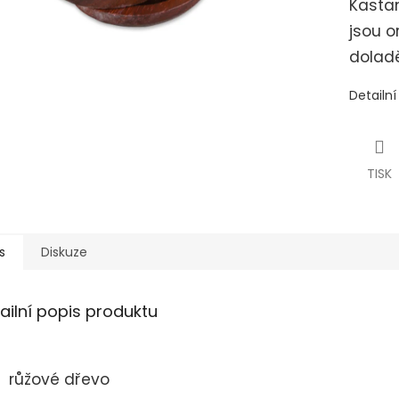
Kastan
jsou 
dolad
Detailn
TISK
s
Diskuze
ailní popis produktu
růžové dřevo