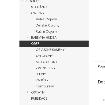
E-SHOP
l
STOJÁNKY
CAJONY
Velké Cajony
Dětské Cajony
Ruční Cajony
BAREVNÁ HUDBA
ORFF
OZVUČNÉ KAMENY
XYLOFONY
METALOFONY
Popi
ZVONKOHRY
BUBNY
PALIČKY
Det
Tamburíny
OSTATNÍ
PUBLIKACE