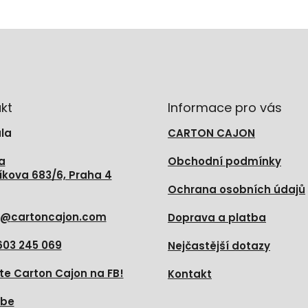
kt
Informace pro vás
la
CARTON CAJON
a
Obchodní podmínky
íkova 683/6, Praha 4
Ochrana osobních údajů
@
cartoncajon.com
Doprava a platba
603 245 069
Nejčastější dotazy
te Carton Cajon na FB!
Kontakt
ube