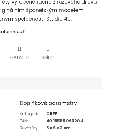
ěty vyrobené ručně z růžového dřeva
originálním španělským modelem
ěným společností Studio 49.
í informace
ZEPTAT SE
SDÍLET
Doplňkové parametry
Kategorie
:
ORFF
EAN
:
40 18568 06620 4
Rozměry
:
8 x 6 x 3 cm