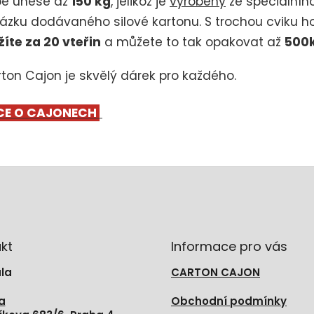
bě unese až
150 kg
, jelikož je
vyrobený
ze speciálníh
ázku dodávaného silové kartonu. S trochou cviku h
žíte za 20 vteřin
a můžete to tak opakovat až
500
ton Cajon je skvělý dárek pro každého.
CE O CAJONECH
kt
Informace pro vás
la
CARTON CAJON
a
Obchodní podmínky