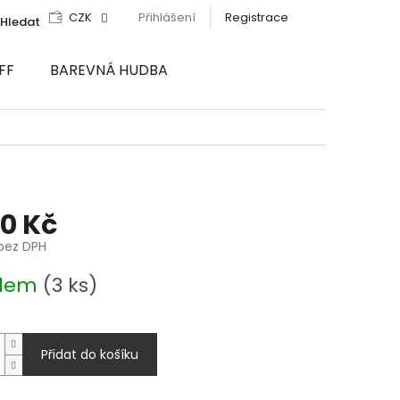
CZK
Přihlášení
Registrace
Hledat
FF
BAREVNÁ HUDBA
90 Kč
 bez DPH
adem
(3 ks)
Přidat do košíku