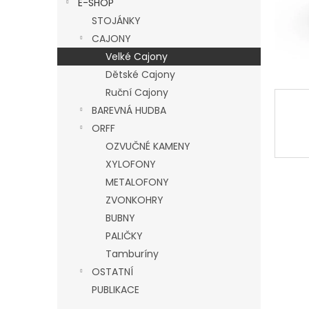
E-SHOP
l
STOJÁNKY
CAJONY
Velké Cajony
Dětské Cajony
Ruční Cajony
BAREVNÁ HUDBA
ORFF
OZVUČNÉ KAMENY
XYLOFONY
METALOFONY
ZVONKOHRY
BUBNY
PALIČKY
Tamburíny
OSTATNÍ
PUBLIKACE