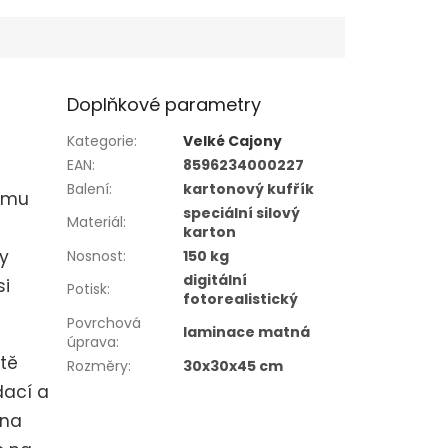
Doplňkové parametry
Kategorie
:
Velké Cajony
EAN
:
8596234000227
Balení
:
kartonový kufřík
nému
speciální silový
Materiál
:
karton
sy
Nosnost
:
150 kg
digitální
si
Potisk
:
fotorealistický
Povrchová
laminace matná
úprava
:
tě
Rozměry
:
30x30x45 cm
dací a
 na