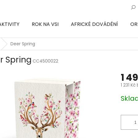
AKTIVITY
ROK NA VSI
AFRICKÉ DOVÁDĚNÍ
OR
ON
Deer Spring
r Spring
CC4500022
1 4
1 231 Kč
Měrná
Skl
cena: