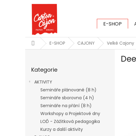
Přejít
na
obsah
E-SHOP
CARTON CAJ
Domů
E-SHOP
CAJONY
Velké Cajony
P
Dee
o
Přeskočit
s
Kategorie
kategorie
t
r
AKTIVITY
a
Semináře plánované (8 h)
n
Semináře sborovna (4 h)
n
í
Semináře na přání (8 h)
p
Workshopy a Projektové dny
a
LOĎ - Zážitková pedagogika
n
Kurzy a další aktivity
e