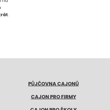
o na
o
krát
.
PŮJČOVNA CAJONŮ
CAJON PRO FIRMY
CAJON PRO ŠKOLY