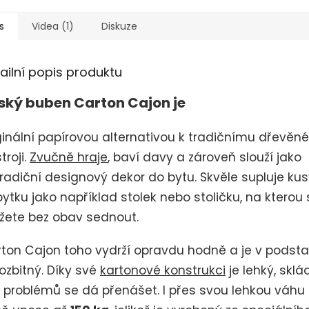
s
Videa (1)
Diskuze
ailní popis produktu
ský buben Carton Cajon je
ginální papírovou alternativou k tradičnímu dřevě
troji.
Zvučně hraje
, baví davy a zároveň slouží jako
radiční designový dekor do bytu. Skvěle supluje ku
ytku jako například stolek nebo stoličku, na kterou 
ete bez obav sednout.
ton Cajon toho vydrží opravdu hodně a je v podsta
ozbitný. Díky své
kartonové konstrukci
je lehký, sklá
 problémů se dá přenášet. I přes svou lehkou váhu