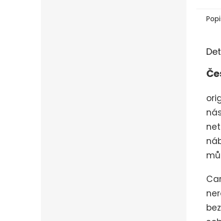
Popi
Det
Če
ori
nás
net
náb
můž
Car
ner
bez