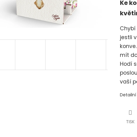
Ke ko
květ
Chybí
jestli
konve.
mít do
Hodí s
poslou
vaší po
Detailn
TISK