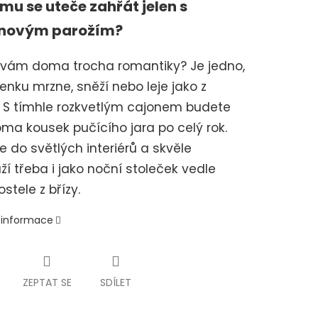
mu se uteče zahřát jelen s
inovým parožím?
 vám doma trocha romantiky? Je jedno,
 venku mrzne, sněží nebo leje jako z
 S tímhle rozkvetlým cajonem budete
ma kousek pučícího jara po celý rok.
e do světlých interiérů a skvěle
ží třeba i jako noční stoleček vedle
stele z břízy.
í informace
ZEPTAT SE
SDÍLET