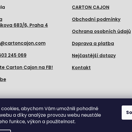
la
CARTON CAJON
a
Obchodní podmínky
íkova 683/6, Praha 4
Ochrana osobních údajů
@
cartoncajon.com
Doprava a platba
603 245 069
Nejčastější dotazy
te Carton Cajon na FB!
Kontakt
ube
e nás
 cookies, abychom Vám umožnili pohodlné
S
 webu a díky analýze provozu webu neustále
jeho funkce, výkon a použitelnost.