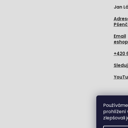
Jan Lá
Adres
Pšenč
Email
eshop
+420 
Sleduj
YouT
Sledujt
Používáme
prohlížení
zlepšovali 