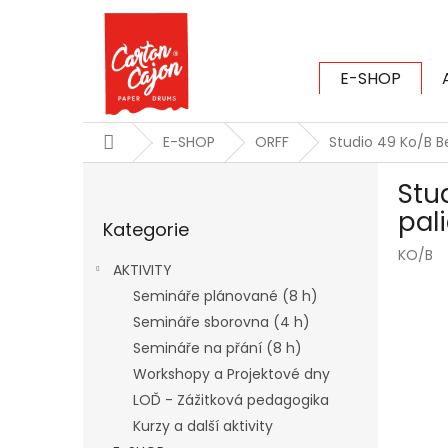
Přejít
na
obsah
E-SHOP
CARTON CAJ
Domů
E-SHOP
ORFF
Studio 49 Ko/B 
P
Stu
o
Přeskočit
s
pal
Kategorie
kategorie
t
KO/B
r
AKTIVITY
a
Semináře plánované (8 h)
n
Semináře sborovna (4 h)
n
í
Semináře na přání (8 h)
p
Workshopy a Projektové dny
a
LOĎ - Zážitková pedagogika
n
Kurzy a další aktivity
e