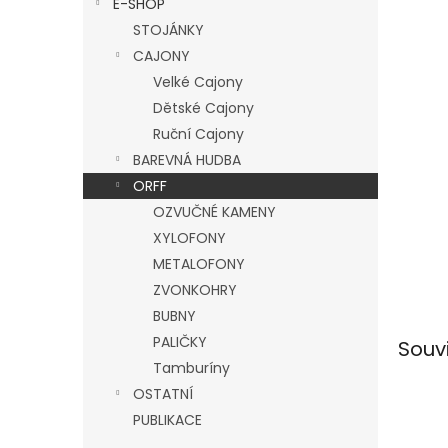
E-SHOP
l
STOJÁNKY
CAJONY
Velké Cajony
Dětské Cajony
Ruční Cajony
BAREVNÁ HUDBA
ORFF
OZVUČNÉ KAMENY
XYLOFONY
METALOFONY
ZVONKOHRY
BUBNY
PALIČKY
Souv
Tamburíny
OSTATNÍ
PUBLIKACE