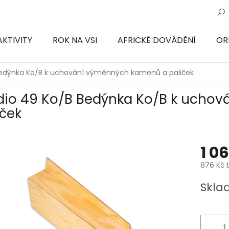
AKTIVITY
ROK NA VSI
AFRICKÉ DOVÁDĚNÍ
OR
ON
Bedýnka Ko/B k uchování výměnných kamenů a paliček
dio 49 Ko/B Bedýnka Ko/B k ucho
iček
1 0
876 Kč 
Měrná
Skla
cena: