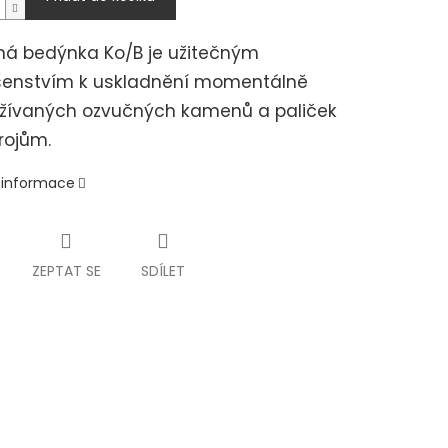
ná bedýnka Ko/B je užitečným
ušenstvím k uskladnění momentálně
žívaných ozvučných kamenů a paliček
rojům.
í informace
ZEPTAT SE
SDÍLET