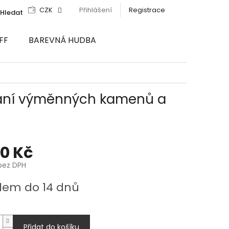
CZK
Přihlášení
Registrace
Hledat
FF
BAREVNÁ HUDBA
vání výměnných kamenů a
60 Kč
bez DPH
dem do 14 dnů
Přidat do košíku