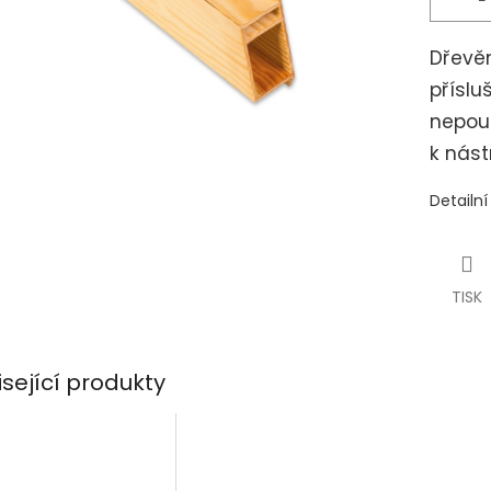
Dřevě
přísl
nepou
k nást
Detailn
TISK
isející produkty