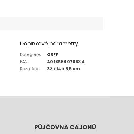
Doplňkové parametry
Kategorie
:
ORFF
EAN
:
40 18568 07863 4
Rozměry
:
32 x 14 x 5,5 cm
PŮJČOVNA CAJONŮ