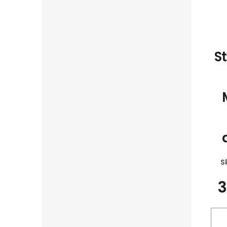
S
S
3