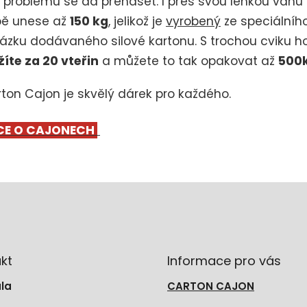
 problémů se dá přenášet. I přes svou lehkou váhu
bě unese až
150 kg
, jelikož je
vyrobený
ze speciálníh
ázku dodávaného silové kartonu. S trochou cviku h
žíte za 20 vteřin
a můžete to tak opakovat až
500
ton Cajon je skvělý dárek pro každého.
CE O CAJONECH
kt
Informace pro vás
la
CARTON CAJON