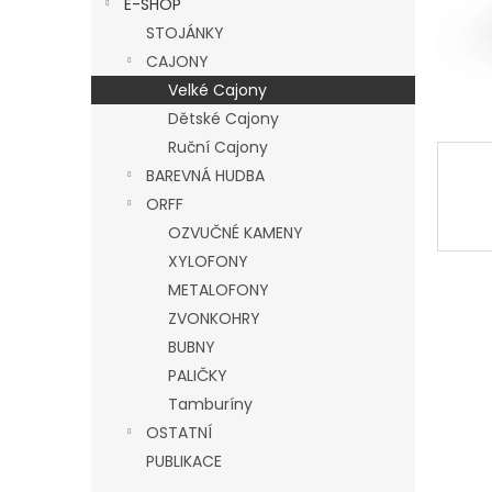
E-SHOP
l
STOJÁNKY
CAJONY
Velké Cajony
Dětské Cajony
Ruční Cajony
BAREVNÁ HUDBA
ORFF
OZVUČNÉ KAMENY
XYLOFONY
METALOFONY
ZVONKOHRY
BUBNY
PALIČKY
Tamburíny
OSTATNÍ
PUBLIKACE