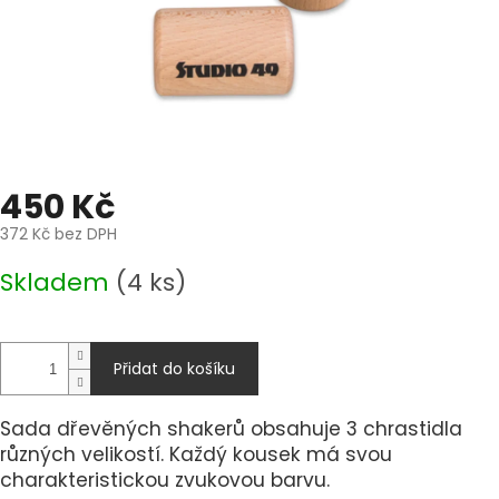
450 Kč
372 Kč bez DPH
Měrná
Skladem
(4 ks)
cena:
Přidat do košíku
Sada dřevěných shakerů obsahuje 3 chrastidla
různých velikostí. Každý kousek má svou
charakteristickou zvukovou barvu.