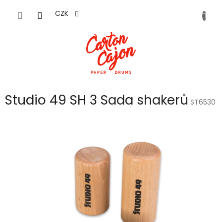
Přejít
na
CZK
obsah
Studio 49 SH 3 Sada shakerů
ST6530