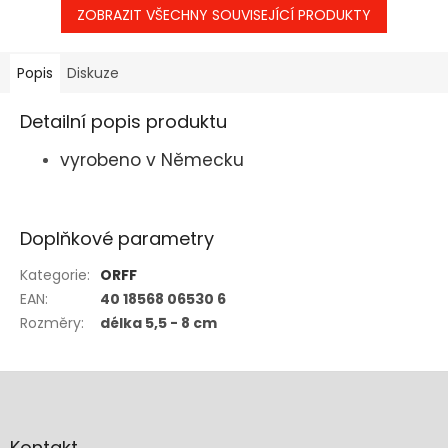
ZOBRAZIT VŠECHNY SOUVISEJÍCÍ PRODUKTY
Popis
Diskuze
Detailní popis produktu
vyrobeno v Německu
Doplňkové parametry
Kategorie
:
ORFF
EAN
:
40 18568 06530 6
Rozměry
:
délka 5,5 - 8 cm
Z
á
p
a
Kontakt