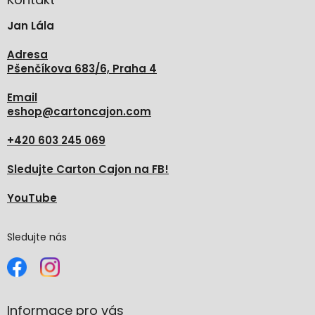
t
Jan Lála
í
Adresa
Pšenčíkova 683/6, Praha 4
Email
eshop
@
cartoncajon.com
+420 603 245 069
Sledujte Carton Cajon na FB!
YouTube
Sledujte nás
Informace pro vás