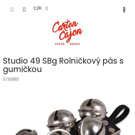
Přejít
na
CZK
obsah
Studio 49 SBg Rolničkový pás s
gumičkou
ST6980