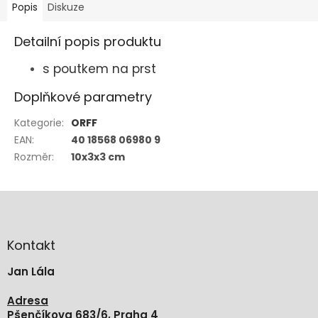
Popis
Diskuze
Detailní popis produktu
s poutkem na prst
Doplňkové parametry
Kategorie
:
ORFF
EAN
:
40 18568 06980 9
Rozměr
:
10x3x3 cm
Z
á
p
a
Kontakt
t
Jan Lála
í
Adresa
Pšenčíkova 683/6, Praha 4