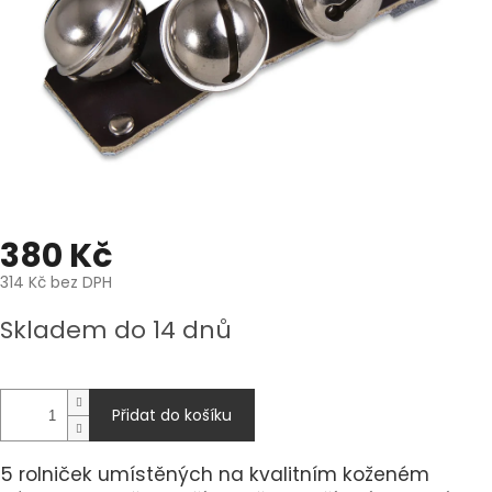
380 Kč
314 Kč bez DPH
Měrná
Skladem do 14 dnů
cena:
Přidat do košíku
5 rolniček umístěných na kvalitním koženém