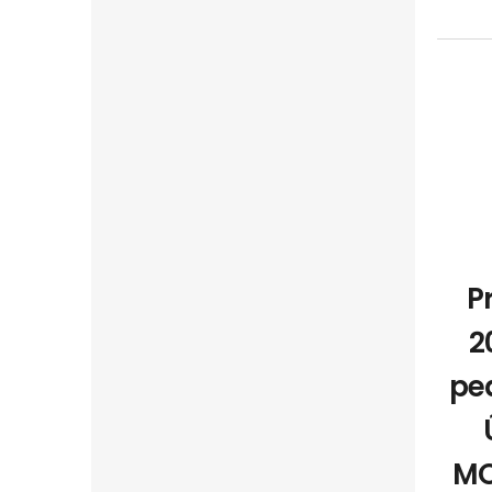
Pr
2
pe
MO