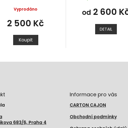
2 600 K
Vyprodáno
od
2 500 Kč
DETAIL
Koupit
O
v
l
á
d
a
c
í
kt
Informace pro vás
p
r
la
CARTON CAJON
v
k
a
Obchodní podmínky
y
íkova 683/6, Praha 4
v