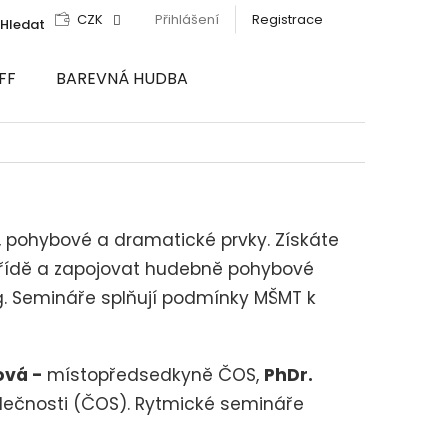
CZK
Přihlášení
Registrace
Hledat
FF
BAREVNÁ HUDBA
í, pohybové a dramatické prvky. Získáte
 třídě a zapojovat hudebně pohybové
g.
Semináře splňují podmínky MŠMT k
ová -
místopředsedkyně ČOS,
PhDr.
polečnosti (ČOS). Rytmické semináře