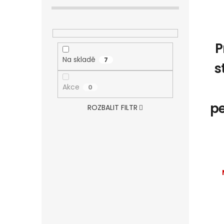
P
Na skladě
7
s
Akce
0
p
ROZBALIT FILTR