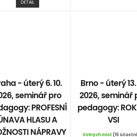
DETAIL
aha - úterý 6. 10.
Brno - úterý 13. 
026, seminář pro
2026, seminář 
dagogy: PROFESNÍ
pedagogy: ROK
ÚNAVA HLASU A
VSI
ŽNOSTI NÁPRAVY
Volných míst
(15 účastn