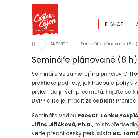
Přejít
na
obsah
E-SHOP
CARTON CAJ
Domů
AKTIVITY
Semináře plánované (8 h)
Semináře plánované (8 h)
Semináře se zaměřují na principy Orffo
praktické podněty, jak hudbu a pohyb v
prvky i do jiných předmětů. Přijďte se k 
DVPP a lze jej hradit
ze šablon!
Přehled
Semináře vedou
PaedDr. Lenka Pospíš
Jiřina Jiřičková, Ph.D.
, místopředsedk
vede přední český perkusista
Bc. Tomá