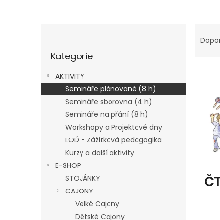
P
Ř
o
a
Dopo
Přeskočit
s
z
Kategorie
kategorie
t
e
V
r
n
AKTIVITY
ý
a
í
Semináře plánované (8 h)
p
n
p
Semináře sborovna (4 h)
i
n
r
s
í
o
Semináře na přání (8 h)
p
p
d
Workshopy a Projektové dny
r
a
u
LOĎ - Zážitková pedagogika
o
n
k
Kurzy a další aktivity
d
e
t
E-SHOP
u
l
ů
k
ČT
STOJÁNKY
t
CAJONY
ů
Velké Cajony
Dětské Cajony