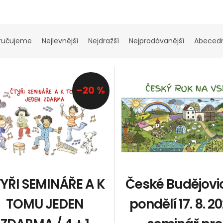
ručujeme
Nejlevnější
Nejdražší
Nejprodávanější
Abeced
–20 %
YŘI SEMINÁŘE A K
České Budějovi
TOMU JEDEN
pondělí 17. 8. 2