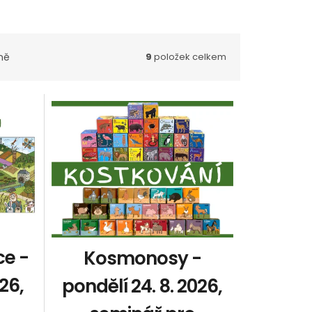
ně
9
položek celkem
ce -
Kosmonosy -
026,
pondělí 24. 8. 2026,