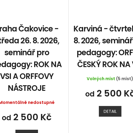
raha Čakovice -
Karviná - čtvrtek
tředa 26. 8. 2026,
8. 2026, seminář
seminář pro
pedagogy: ORF
edagogy: ROK NA
ČESKÝ ROK NA 
VSI A ORFFOVY
Volných míst
(5 míst
NÁSTROJE
2 500 K
od
Momentálně nedostupné
DETAIL
2 500 Kč
od