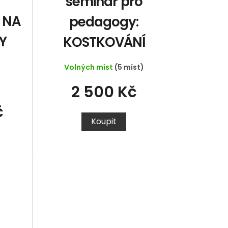
seminář pro
 NA
pedagogy:
Y
KOSTKOVÁNÍ
Volných míst
(5 míst)
2 500 Kč
)
č
Koupit