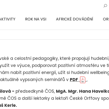
AKTIVITY
ROK NA VSI
AFRICKÉ DOVÁDĚNÍ
OR
ON
vské a celostní pedagogiky, které propojují hudebn
yužít ve výuce, podporovat pozitivní atmosféru ve
nám nabít pozitivní energií, užít si hudební
wellbein
 aktuálně vypsaných seminářů v
PDF
.
ilová -
předsedkyně ČOS,
MgA. Mgr. Hana Havelk
yně ČOS a další
lektorky a lektoři České Orffovy s
š Kerle.