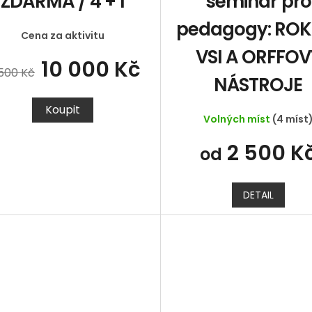
ZDARMA / 4 + 1
seminář pro
pedagogy: ROK
Cena za aktivitu
VSI A ORFFOV
10 000 Kč
 500 Kč
NÁSTROJE
Koupit
Volných míst
(4 míst
2 500 K
od
DETAIL