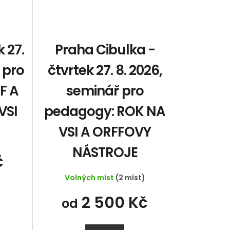
 27.
Praha Cibulka -
 pro
čtvrtek 27. 8. 2026,
F A
seminář pro
VSI
pedagogy: ROK NA
VSI A ORFFOVY
)
NÁSTROJE
č
Volných míst
(2 míst)
2 500 Kč
od