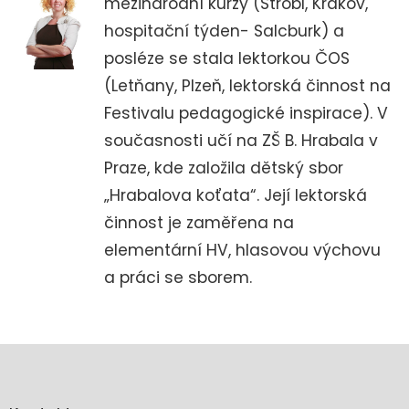
mezinárodní kurzy (Strobl, Krakov,
hospitační týden- Salcburk) a
posléze se stala lektorkou ČOS
(Letňany, Plzeň, lektorská činnost na
Festivalu pedagogické inspirace). V
současnosti učí na ZŠ B. Hrabala v
Praze, kde založila dětský sbor
„Hrabalova koťata“. Její lektorská
činnost je zaměřena na
elementární HV, hlasovou výchovu
a práci se sborem.
Z
á
p