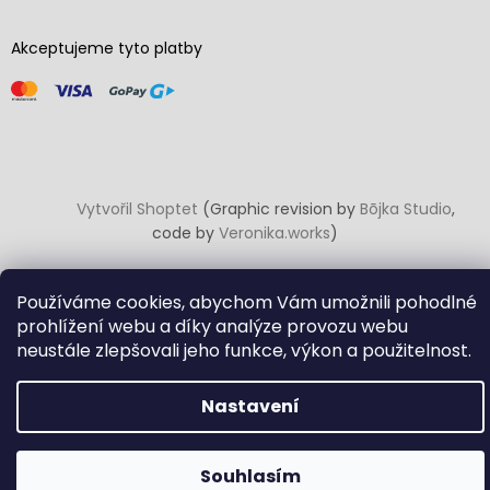
Akceptujeme tyto platby
Vytvořil Shoptet
(Graphic revision by
Bōjka Studio
,
code by
Veronika.works
)
Copyright 2026
Carton Cajon
. Všechna práva vyhrazena.
Používáme cookies, abychom Vám umožnili pohodlné
Upravit nastavení cookies
prohlížení webu a díky analýze provozu webu
neustále zlepšovali jeho funkce, výkon a použitelnost.
Nastavení
Souhlasím