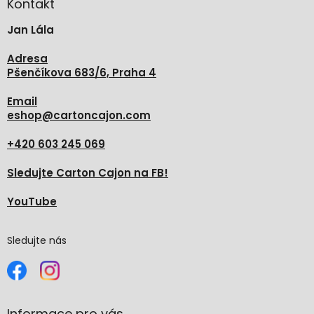
a
Kontakt
t
Jan Lála
í
Adresa
Pšenčíkova 683/6, Praha 4
Email
eshop
@
cartoncajon.com
+420 603 245 069
Sledujte Carton Cajon na FB!
YouTube
Sledujte nás
Informace pro vás