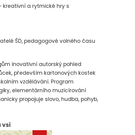
 kreativní a rytmické hry s
hovatelé ŠD, pedagogové volného času
ům inovativní autorský pohled
ůcek, především kartonových kostek
 školním vzdělávání. Program
giky, elementárního muzicírování
anicky propojuje slovo, hudba, pohyb,
 vsi