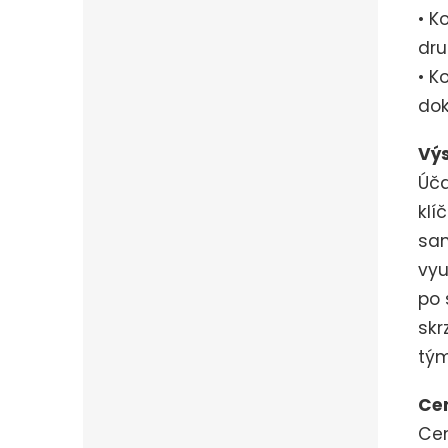
• K
dru
• K
dok
Vý
Úča
klí
sam
vyu
po 
skr
tým
Ce
Ce