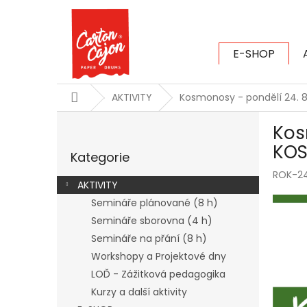
Přejít
na
obsah
E-SHOP
CARTON CAJ
Domů
AKTIVITY
Kosmonosy - pondělí 24. 
P
Kos
o
Přeskočit
s
KOS
Kategorie
kategorie
t
ROK-2
r
AKTIVITY
a
Semináře plánované (8 h)
n
Semináře sborovna (4 h)
n
í
Semináře na přání (8 h)
p
Workshopy a Projektové dny
a
LOĎ - Zážitková pedagogika
n
Kurzy a další aktivity
e