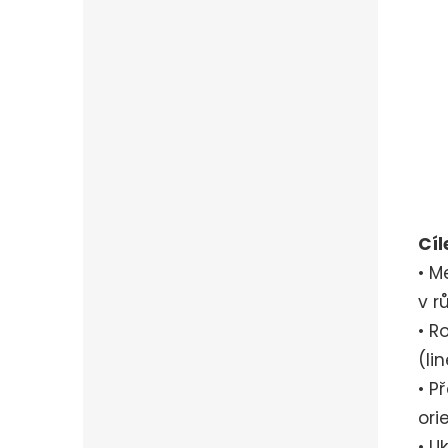
Cí
• M
v r
• R
(li
• P
ori
• U