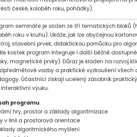
ěsti české, koloběh roku, pohádky).
gram semináře je složen ze tří tematických bloků (hry
oběh roku v kruhu). Ukáže, jak lze obyčejnou karton
troj, stavební prvek, didaktickou pomůcku pro algor
le kostek program integruje i další běžně dostupné
bky, magnetické prvky). Důraz je kladen na rozvoj k
ipředmětové vazby a praktické vyzkoušení všech 
dagogy.
Účastníci získají ucelený zásobník praktick
 interaktivní výuku.
sah programu
eární hry, prostor a základy algoritmizace
ry v linii a prostorová orientace
áklady algoritmického myšlení