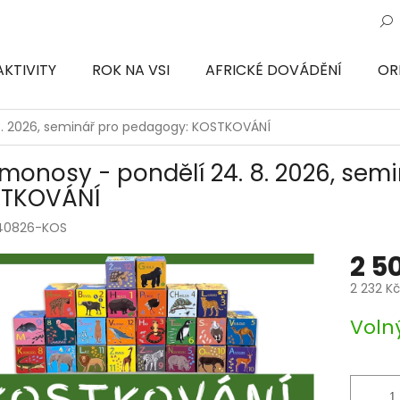
AKTIVITY
ROK NA VSI
AFRICKÉ DOVÁDĚNÍ
OR
ON
8. 2026, seminář pro pedagogy: KOSTKOVÁNÍ
monosy - pondělí 24. 8. 2026, sem
TKOVÁNÍ
40826-KOS
2 5
2 232 K
Měrná
Voln
cena: