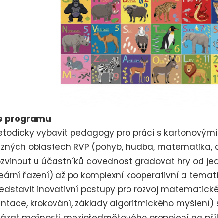
le programu
etodicky vybavit pedagogy pro práci s kartonový
ůzných oblastech RVP (pohyb, hudba, matematika, 
ozvinout u účastníků dovednost gradovat hry od j
neární řazení) až po komplexní kooperativní a temati
ředstavit inovativní postupy pro rozvoj matematické
entace, krokování, základy algoritmického myšlení) 
kázat možnosti mezipředmětového propojení na přík