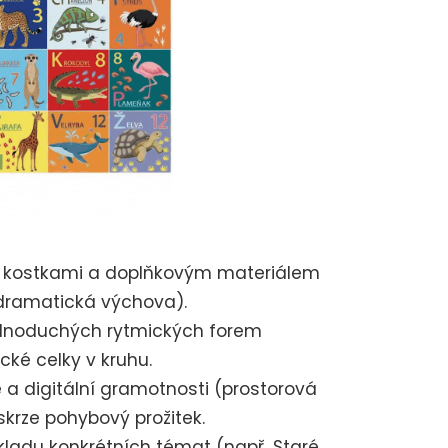
mi kostkami a doplňkovým materiálem
dramatická výchova).
ednoduchých rytmických forem
cké celky v kruhu.
 a digitální gramotnosti (prostorová
skrze pohybový prožitek.
ladu konkrétních témat (např. Staré