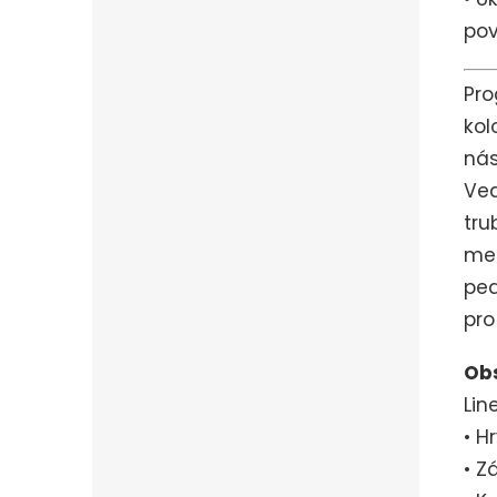
pov
Pro
kol
nás
Ved
tru
mez
pe
pro
Ob
Lin
• H
• Z