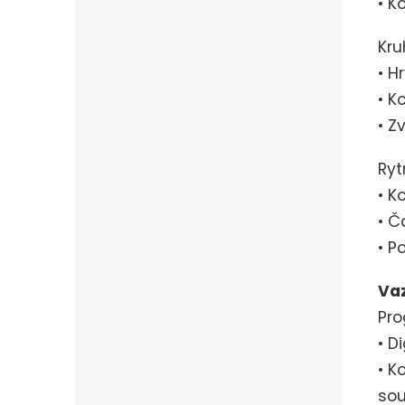
• K
Kru
• H
• K
• Z
Ryt
• K
• Č
• P
Va
Pro
• D
• K
sou