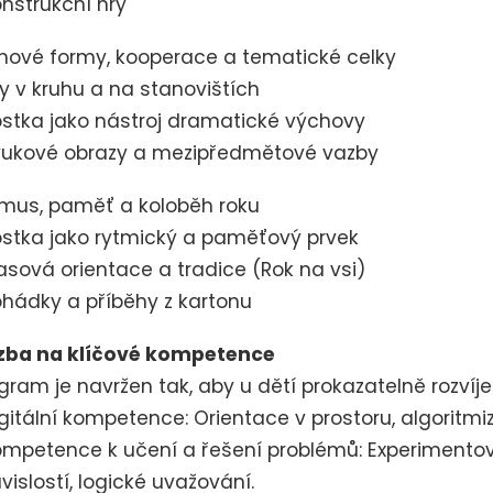
onstrukční hry
hové formy, kooperace a tematické celky
ry v kruhu a na stanovištích
ostka jako nástroj dramatické výchovy
vukové obrazy a mezipředmětové vazby
mus, paměť a koloběh roku
ostka jako rytmický a paměťový prvek
asová orientace a tradice (Rok na vsi)
ohádky a příběhy z kartonu
zba na klíčové kompetence
gram je navržen tak, aby u dětí prokazatelně rozvíjel
igitální kompetence: Orientace v prostoru, algoritm
ompetence k učení a řešení problémů: Experimentov
vislostí, logické uvažování.