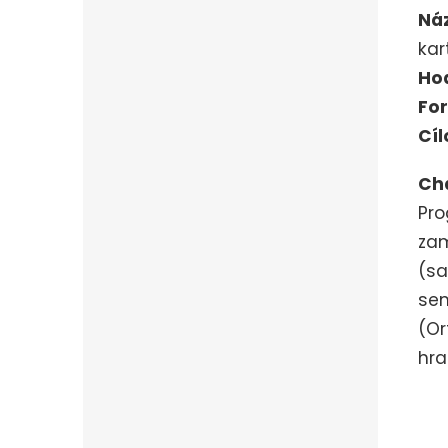
Ná
kar
Ho
Fo
Cíl
Ch
Pro
zam
(sa
sem
(Or
hra