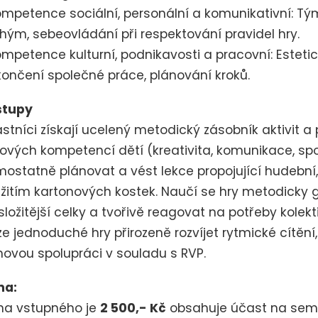
ompetence sociální, personální a komunikativní: T
hým, sebeovládání při respektování pravidel hry.
ompetence kulturní, podnikavosti a pracovní: Estet
ončení společné práce, plánování kroků.
stupy
stníci získají ucelený metodický zásobník aktivit a p
čových kompetencí dětí (kreativita, komunikace, sp
ostatně plánovat a vést lekce propojující hudební,
žitím kartonových kostek. Naučí se hry metodicky
složitější celky a tvořivě reagovat na potřeby kolektiv
ze jednoduché hry přirozeně rozvíjet rytmické cít
ovou spolupráci v souladu s RVP.
na:
na vstupného je
2 500,- Kč
obsahuje účast na semi