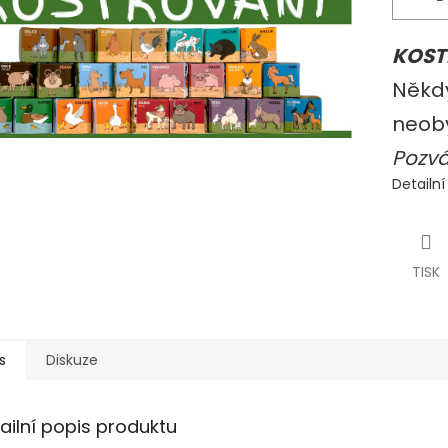
KOSTK
Někdy
neoby
Pozvá
Detailn
TISK
s
Diskuze
ailní popis produktu