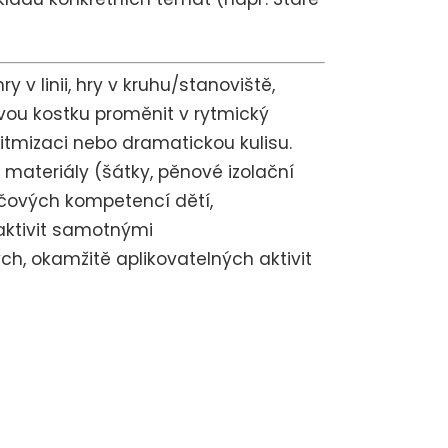
 v linii, hry v kruhu/stanoviště,
ovou kostku proměnit v rytmický
itmizaci nebo dramatickou kulisu.
 materiály (šátky, pěnové izolační
líčových kompetencí dětí,
aktivit samotnými
ých, okamžitě aplikovatelných aktivit