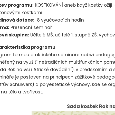
zev programu:
KOSTKOVÁNÍ aneb když kostky ožijí –
tonovými kostkami
dinová dotace:
8 vyučovacích hodin
rma:
Prezenční seminář
ová skupina:
Učitelé MŠ, učitelé 1. stupně ZŠ, vyc
arakteristika programu
gram formou praktického semináře nabízí pedagog
ěřený na využití netradičních multifunkčních pom
da Rok na vsi i Africké dovádění), v předškolním a
ináře je postaven na principech zážitkové pedago
ffův Schulwerk) a polyestetické výchovy, kde se org
 na tělo a tvořivost.
Sada kostek Rok na