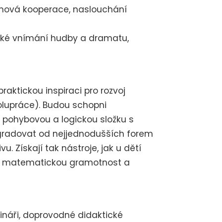
ýmová kooperace, naslouchání
ické vnímání hudby a dramatu,
raktickou inspiraci pro rozvoj
olupráce). Budou schopni
 pohybovou a logickou složku s
 gradovat od nejjednodušších forem
u. Získají tak nástroje, jak u dětí
ění, matematickou gramotnost a
náři, doprovodné didaktické