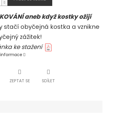
OVÁNÍ aneb když kostky ožijí
 stačí obyčejná kostka a vznikne
čejný zážitek!
nka ke stažení
í informace
ZEPTAT SE
SDÍLET