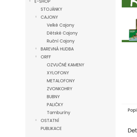
E-SHOP
l
STOJÁNKY
CAJONY
Velké Cajony
Dětské Cajony
Ruční Cajony
BAREVNÁ HUDBA
ORFF
OZVUČNÉ KAMENY
XYLOFONY
METALOFONY
ZVONKOHRY
BUBNY
PALIČKY
Popi
Tamburíny
OSTATNÍ
PUBLIKACE
Det