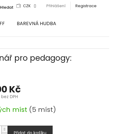
CZK
Přihlášení
Registrace
Hledat
FF
BAREVNÁ HUDBA
inář pro pedagogy:
00 Kč
č bez DPH
ých míst
(5 míst)
Přidat do košíku