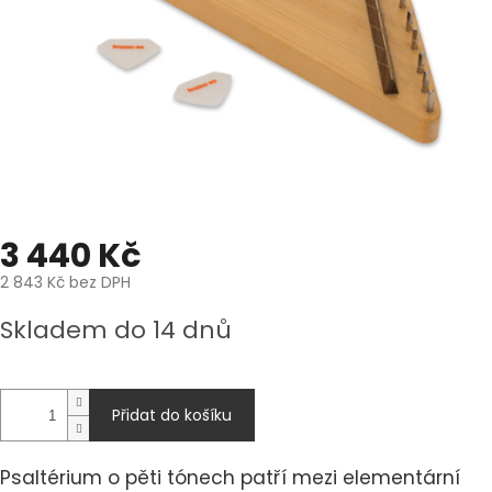
3 440 Kč
2 843 Kč bez DPH
Měrná
Skladem do 14 dnů
cena:
Přidat do košíku
Psaltérium o pěti tónech patří mezi elementární