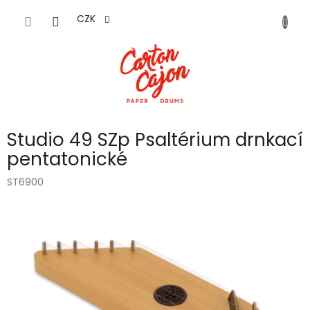
Přejít
na
CZK
obsah
Studio 49 SZp Psaltérium drnkací
pentatonické
ST6900