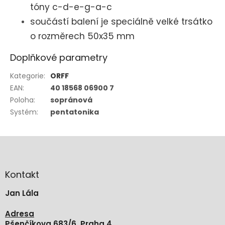
tóny c-d-e-g-a-c
součástí balení je speciálně velké trsátko
o rozměrech 50x35 mm
Doplňkové parametry
Kategorie
:
ORFF
EAN
:
40 18568 06900 7
Poloha
:
sopránová
Systém
:
pentatonika
Z
á
p
a
Kontakt
t
Jan Lála
í
Adresa
Pšenčíkova 683/6, Praha 4