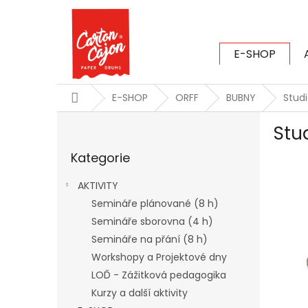
Přejít
na
obsah
E-SHOP
CARTON CAJ
Domů
E-SHOP
ORFF
BUBNY
Stud
P
Stu
o
Přeskočit
s
Kategorie
kategorie
t
r
AKTIVITY
a
Semináře plánované (8 h)
n
Semináře sborovna (4 h)
n
í
Semináře na přání (8 h)
p
Workshopy a Projektové dny
a
LOĎ - Zážitková pedagogika
n
Kurzy a další aktivity
e