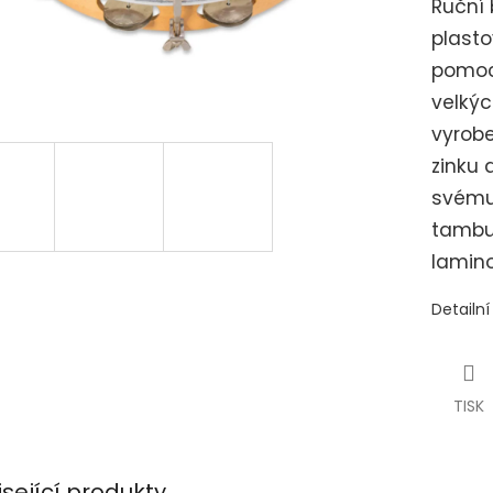
Ruční 
plasto
pomoc
velkýc
vyrobe
zinku 
svému 
tambur
lamin
Detailn
TISK
isející produkty