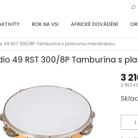
AKTIVITY
ROK NA VSI
AFRICKÉ DOVÁDĚNÍ
OR
ON
io 49 RST 300/8P Tamburína s plastovou membránou
dio 49 RST 300/8P Tamburína s p
3 2
2 653 K
Měrná
Skla
cena: