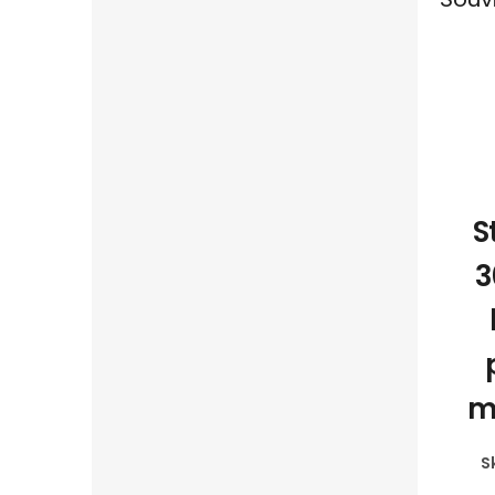
S
3
m
S