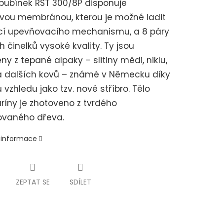
bubínek RST 300/8P disponuje
vou membránou, kterou je možné ladit
í upevňovacího mechanismu, a 8 páry
h činelků vysoké kvality. Ty jsou
ny z tepané alpaky – slitiny mědi, niklu,
a dalších kovů – známé v Německu díky
vzhledu jako tzv. nové stříbro. Tělo
íny je zhotoveno z tvrdého
ovaného dřeva.
í informace
ZEPTAT SE
SDÍLET