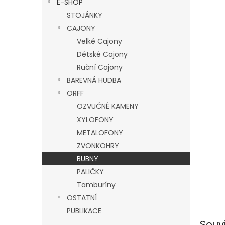
E-SHOP
l
STOJÁNKY
CAJONY
Velké Cajony
Dětské Cajony
Ruční Cajony
BAREVNÁ HUDBA
ORFF
OZVUČNÉ KAMENY
XYLOFONY
METALOFONY
ZVONKOHRY
BUBNY
PALIČKY
Tamburíny
OSTATNÍ
PUBLIKACE
Souv