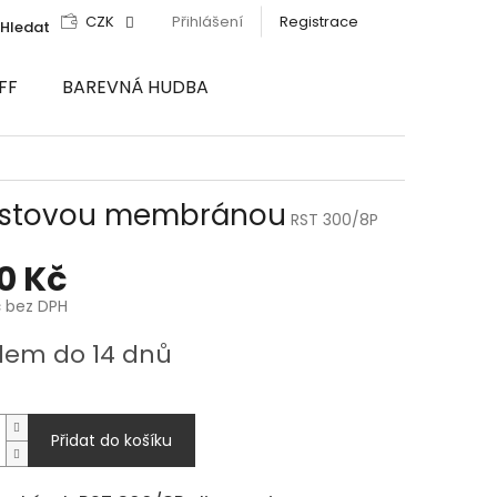
CZK
Přihlášení
Registrace
Hledat
FF
BAREVNÁ HUDBA
lastovou membránou
RST 300/8P
10 Kč
č bez DPH
dem do 14 dnů
Přidat do košíku