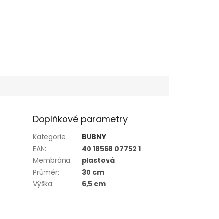
Doplňkové parametry
Kategorie
:
BUBNY
EAN
:
40 18568 07752 1
Membrána
:
plastová
Průměr
:
30 cm
Výška
:
6,5 cm