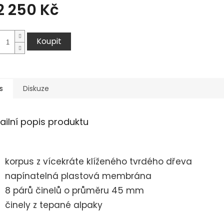
2 250 Kč
Koupit
s
Diskuze
ailní popis produktu
korpus z vícekráte klíženého tvrdého dřeva
napínatelná plastová membrána
8 párů činelů o průměru 45 mm
činely z tepané alpaky