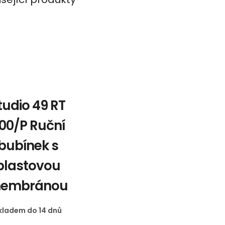
tudio 49 RT
00/P Ruční
bubínek s
plastovou
embránou
kladem do 14 dnů