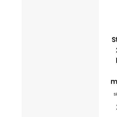
S
m
S