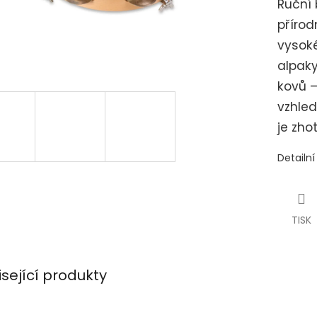
Ruční 
přírod
vysoké
alpaky
kovů 
vzhled
je zho
Detailn
TISK
isející produkty