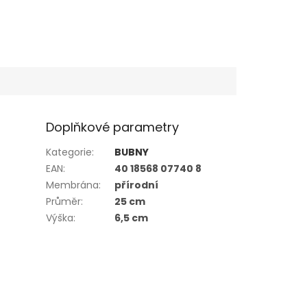
Doplňkové parametry
Kategorie
:
BUBNY
EAN
:
40 18568 07740 8
Membrána
:
přírodní
Průměr
:
25 cm
Výška
:
6,5 cm