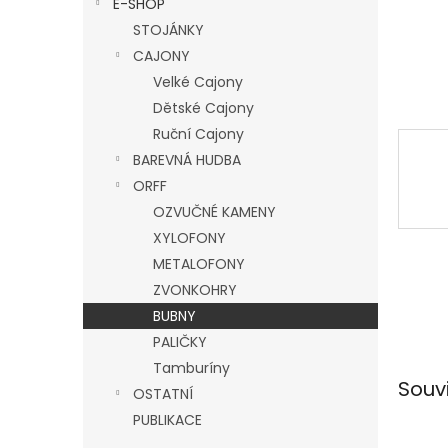
E-SHOP
l
STOJÁNKY
CAJONY
Velké Cajony
Dětské Cajony
Ruční Cajony
BAREVNÁ HUDBA
ORFF
OZVUČNÉ KAMENY
XYLOFONY
METALOFONY
ZVONKOHRY
BUBNY
PALIČKY
Tamburíny
Souv
OSTATNÍ
PUBLIKACE