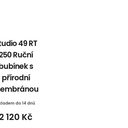
tudio 49 RT
250 Ruční
bubínek s
přírodní
embránou
kladem do 14 dnů
2 120 Kč