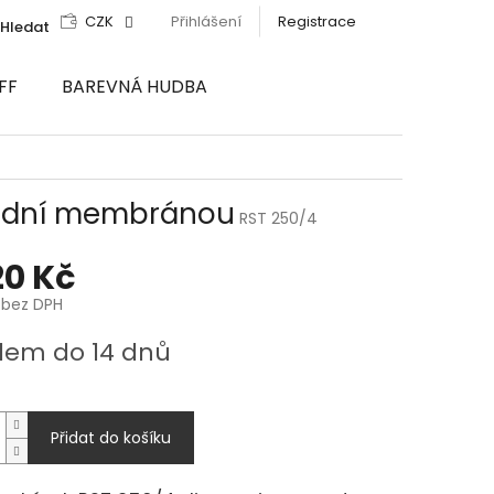
CZK
Přihlášení
Registrace
Hledat
FF
BAREVNÁ HUDBA
rodní membránou
RST 250/4
20 Kč
 bez DPH
dem do 14 dnů
Přidat do košíku