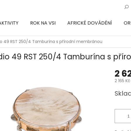
AKTIVITY
ROK NA VSI
AFRICKÉ DOVÁDĚNÍ
OR
ON
io 49 RST 250/4 Tamburína s přírodní membránou
dio 49 RST 250/4 Tamburína s pří
2 6
2 165 Kč
Měrná
Skla
cena: