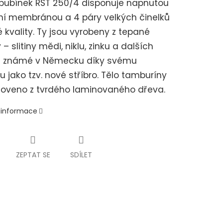
bubínek RST 250/4 disponuje napnutou
ní membránou a 4 páry velkých činelků
 kvality. Ty jsou vyrobeny z tepané
 – slitiny mědi, niklu, zinku a dalších
– známé v Německu díky svému
u jako tzv. nové stříbro. Tělo tamburíny
toveno z tvrdého laminovaného dřeva.
í informace
ZEPTAT SE
SDÍLET