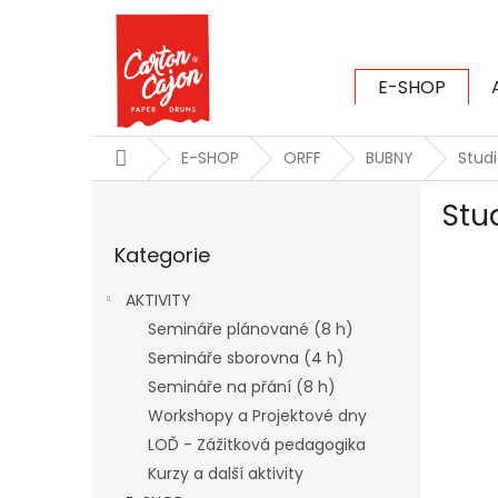
Přejít
na
obsah
E-SHOP
CARTON CAJ
Domů
E-SHOP
ORFF
BUBNY
Stud
P
Stu
o
Přeskočit
s
Kategorie
kategorie
t
r
AKTIVITY
a
Semináře plánované (8 h)
n
Semináře sborovna (4 h)
n
í
Semináře na přání (8 h)
p
Workshopy a Projektové dny
a
LOĎ - Zážitková pedagogika
n
Kurzy a další aktivity
e