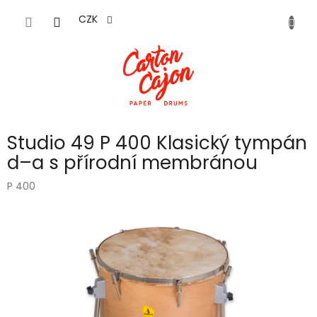
Přejít
na
CZK
obsah
Studio 49 P 400 Klasický tympán
d–a s přírodní membránou
P 400