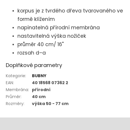
korpus je z tvrdého dřeva tvarovaného ve
formě klížením
napínatelná přírodní membrána
nastavitelná výška nožiček
průměr 40 cm/ 16"
rozsah d–a
Doplňkové parametry
Kategorie
:
BUBNY
EAN
:
40 18568 07362 2
Membrána
:
přírodní
Průměr
:
40 cm
Rozměry
:
výška 50 - 77 cm
Z
á