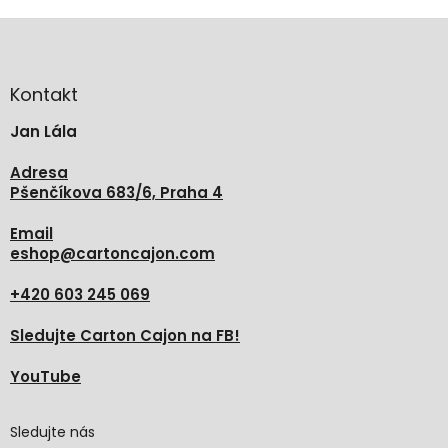
Z
á
p
a
Kontakt
t
Jan Lála
í
Adresa
Pšenčíkova 683/6, Praha 4
Email
eshop
@
cartoncajon.com
+420 603 245 069
Sledujte Carton Cajon na FB!
YouTube
Sledujte nás