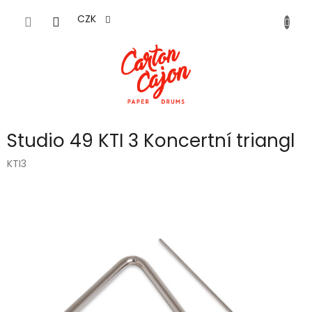
Přejít
na
CZK
obsah
Studio 49 KTI 3 Koncertní triangl
KTI3