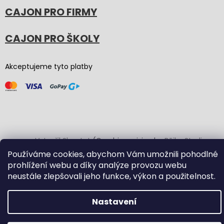
CAJON PRO FIRMY
CAJON PRO ŠKOLY
Akceptujeme tyto platby
Vytvořil Shoptet
(Graphic revision by
Bōjka Studio
,
code by
Veronika.works
)
Používáme cookies, abychom Vám umožnili pohodlné
prohlížení webu a díky analýze provozu webu
neustále zlepšovali jeho funkce, výkon a použitelnost.
Copyright 2026
Carton Cajon
. Všechna práva vyhrazena.
Upravit nastavení cookies
Nastavení