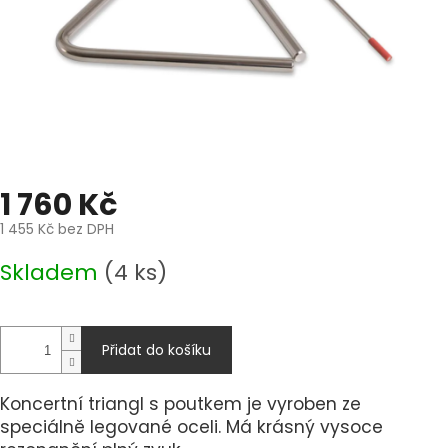
1 760 Kč
1 455 Kč bez DPH
Měrná
Skladem
(4 ks)
cena:
Přidat do košíku
Koncertní triangl s poutkem je vyroben ze
speciálně legované oceli. Má krásný vysoce