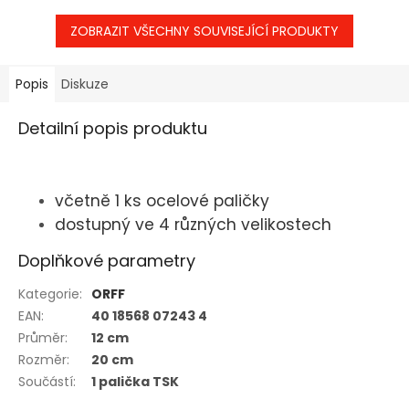
ZOBRAZIT VŠECHNY SOUVISEJÍCÍ PRODUKTY
Popis
Diskuze
Detailní popis produktu
včetně 1 ks ocelové paličky
dostupný ve 4 různých velikostech
Doplňkové parametry
Kategorie
:
ORFF
EAN
:
40 18568 07243 4
Průměr
:
12 cm
Rozměr
:
20 cm
Součástí
:
1 palička TSK