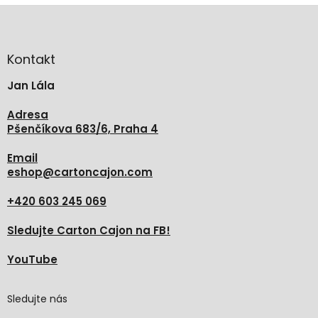
Z
á
p
a
Kontakt
t
Jan Lála
í
Adresa
Pšenčíkova 683/6, Praha 4
Email
eshop
@
cartoncajon.com
+420 603 245 069
Sledujte Carton Cajon na FB!
YouTube
Sledujte nás