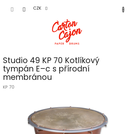
Přejít
na
CZK
obsah
Studio 49 KP 70 Kotlíkový
tympán E–c s přírodní
membránou
KP 70