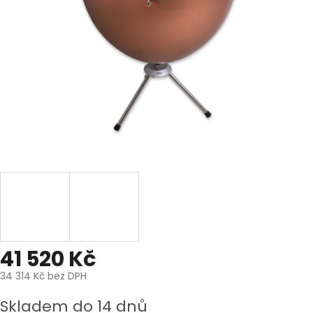
41 520 Kč
34 314 Kč bez DPH
Měrná
Skladem do 14 dnů
cena: