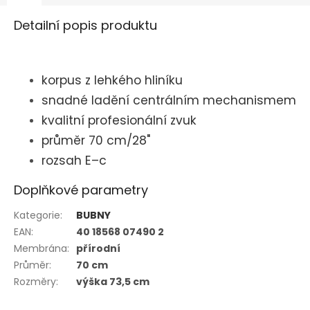
Detailní popis produktu
korpus z lehkého hliníku
snadné ladění centrálním mechanismem
kvalitní profesionální zvuk
průměr 70 cm/28"
rozsah E–c
Doplňkové parametry
Kategorie
:
BUBNY
EAN
:
40 18568 07490 2
Membrána
:
přírodní
Průměr
:
70 cm
Rozměry
:
výška 73,5 cm