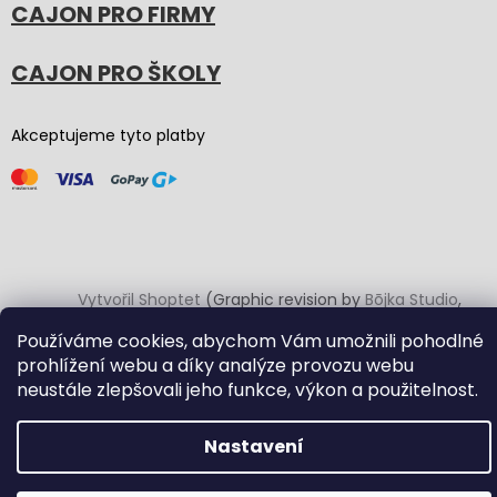
CAJON PRO FIRMY
CAJON PRO ŠKOLY
Akceptujeme tyto platby
Vytvořil Shoptet
(Graphic revision by
Bōjka Studio
,
code by
Veronika.works
)
Používáme cookies, abychom Vám umožnili pohodlné
prohlížení webu a díky analýze provozu webu
Copyright 2026
Carton Cajon
. Všechna práva vyhrazena.
neustále zlepšovali jeho funkce, výkon a použitelnost.
Upravit nastavení cookies
Nastavení