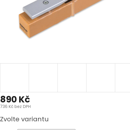
890 Kč
736 Kč bez DPH
Měrná
Zvolte variantu
cena: