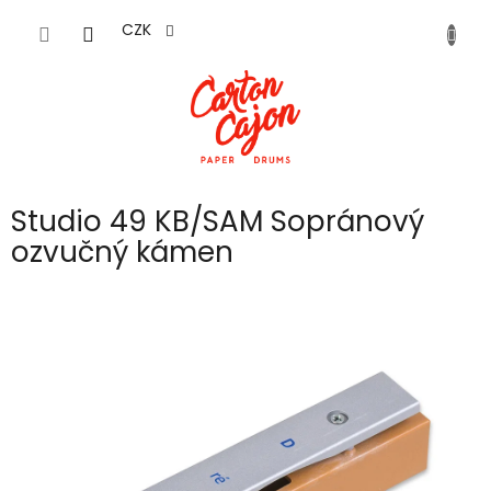
Přejít
na
CZK
obsah
Studio 49 KB/SAM Sopránový
ozvučný kámen