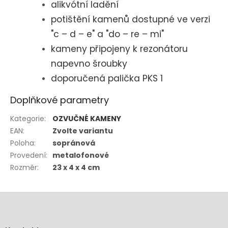
alikvótní ladění
potištění kamenů dostupné ve verzi
"c – d – e" a "do – re – mi"
kameny připojeny k rezonátoru
napevno šroubky
doporučená palička PKS 1
Doplňkové parametry
Kategorie
:
OZVUČNÉ KAMENY
EAN
:
Zvolte variantu
Poloha
:
sopránová
Provedení
:
metalofonové
Rozměr
:
23 x 4 x 4 cm
Z
á
p