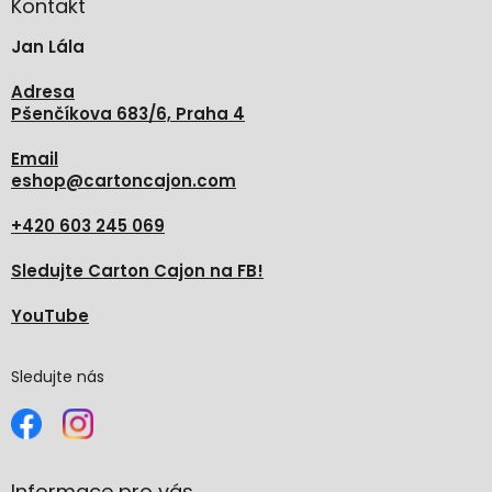
a
Kontakt
t
Jan Lála
í
Adresa
Pšenčíkova 683/6, Praha 4
Email
eshop
@
cartoncajon.com
+420 603 245 069
Sledujte Carton Cajon na FB!
YouTube
Sledujte nás
Informace pro vás