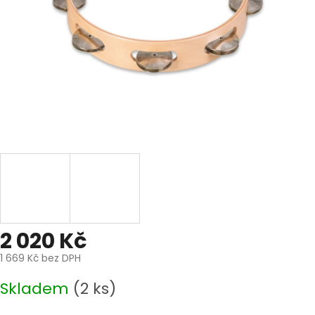
2 020 Kč
1 669 Kč bez DPH
Měrná
Skladem
(2 ks)
cena: