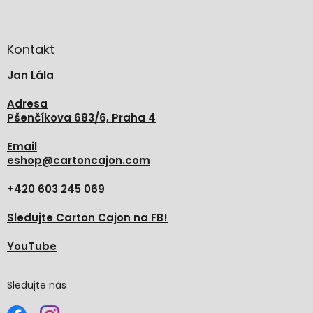
Z
á
p
a
Kontakt
t
Jan Lála
í
Adresa
Pšenčíkova 683/6, Praha 4
Email
eshop
@
cartoncajon.com
+420 603 245 069
Sledujte Carton Cajon na FB!
YouTube
Sledujte nás