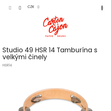
Přejít
na
CZK
obsah
Studio 49 HSR 14 Tamburína s
velkými činely
HSR14