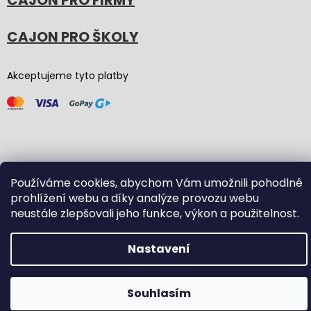
CAJON PRO FIRMY
CAJON PRO ŠKOLY
Akceptujeme tyto platby
Vytvořil Shoptet
(Graphic revision by
Bōjka Studio
,
Používáme cookies, abychom Vám umožnili pohodlné
code by
Veronika.works
)
prohlížení webu a díky analýze provozu webu
neustále zlepšovali jeho funkce, výkon a použitelnost.
Copyright 2026
Carton Cajon
. Všechna práva vyhrazena.
Upravit nastavení cookies
Nastavení
Souhlasím