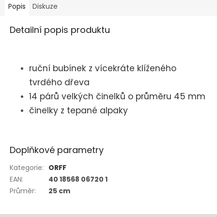
Popis
Diskuze
Detailní popis produktu
ruční bubínek z vícekráte klíženého
tvrdého dřeva
14 párů velkých činelků o průměru 45 mm
činelky z tepané alpaky
Doplňkové parametry
Kategorie
:
ORFF
EAN
:
40 18568 06720 1
Průměr
:
25 cm