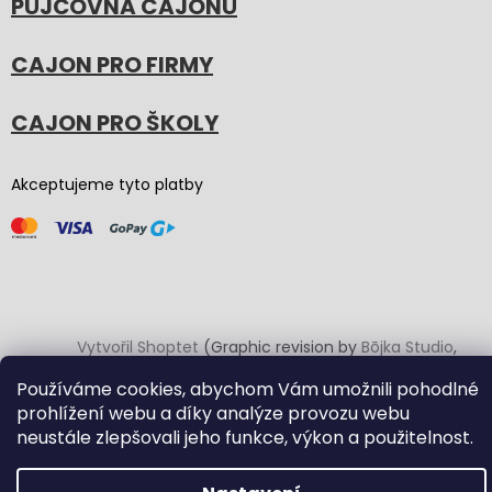
PŮJČOVNA CAJONŮ
CAJON PRO FIRMY
CAJON PRO ŠKOLY
Akceptujeme tyto platby
Vytvořil Shoptet
(Graphic revision by
Bōjka Studio
,
code by
Veronika.works
)
Používáme cookies, abychom Vám umožnili pohodlné
prohlížení webu a díky analýze provozu webu
Copyright 2026
Carton Cajon
. Všechna práva vyhrazena.
neustále zlepšovali jeho funkce, výkon a použitelnost.
Upravit nastavení cookies