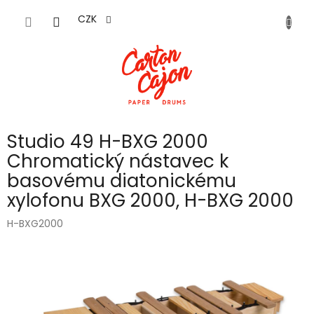
Přejít
na
CZK
obsah
Studio 49 H-BXG 2000
Chromatický nástavec k
basovému diatonickému
xylofonu BXG 2000, H-BXG 2000
H-BXG2000