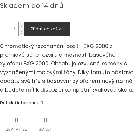
Měrná
Skladem do 14 dnů
cena:
Přidat do košíku
Chromatický rezonanční box H-BXG 2000 z
prémiové série rozšiřuje možnosti basového
xylofonu BXG 2000. Obsahuje ozvučné kameny s
vyznačenými molovými tóny. Díky tomuto nástavci
dodáte své hře s basovým xylofonem nový rozměr
a budete mít k dispozici kompletní zvukovou škálu.
Detailní informace
ZEPTAT SE
SDÍLET