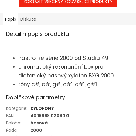
ZOBRAZIT VŠECHNY SOUVISEJÍCÍ PRODUKTY
Popis
Diskuze
Detailní popis produktu
nástroj ze série 2000 od Studia 49
chromatický rezonanční box pro
diatonický basový xylofon BXG 2000
tóny c#, d#, g#, c#1, d#1, g#1
Doplňkové parametry
Kategorie
:
XYLOFONY
EAN
:
40 18568 02080 0
Poloha
:
basová
Řada
:
2000