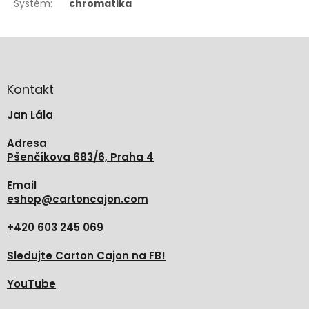
Systém
:
chromatika
Z
á
p
a
Kontakt
t
Jan Lála
í
Adresa
Pšenčíkova 683/6, Praha 4
Email
eshop
@
cartoncajon.com
+420 603 245 069
Sledujte Carton Cajon na FB!
YouTube