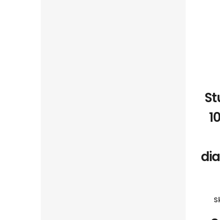
St
1
di
S