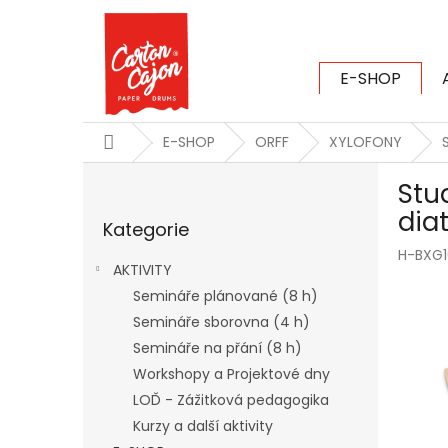
Přejít
na
obsah
E-SHOP
CARTON CAJ
Domů
E-SHOP
ORFF
XYLOFONY
P
Stu
o
Přeskočit
s
dia
Kategorie
kategorie
t
H-BXG
r
AKTIVITY
a
Semináře plánované (8 h)
n
Semináře sborovna (4 h)
n
í
Semináře na přání (8 h)
p
Workshopy a Projektové dny
a
LOĎ - Zážitková pedagogika
n
Kurzy a další aktivity
e