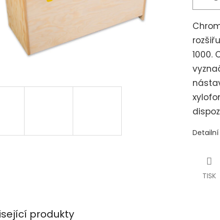
Chrom
rozšiř
1000.
vyzna
násta
xylofo
dispoz
Detailn
TISK
isející produkty