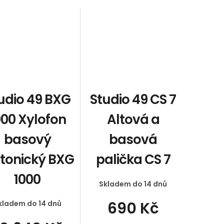
udio 49 BXG
Studio 49 CS 7
000 Xylofon
Altová a
basový
basová
atonický BXG
palička CS 7
1000
Skladem do 14 dnů
690 Kč
kladem do 14 dnů