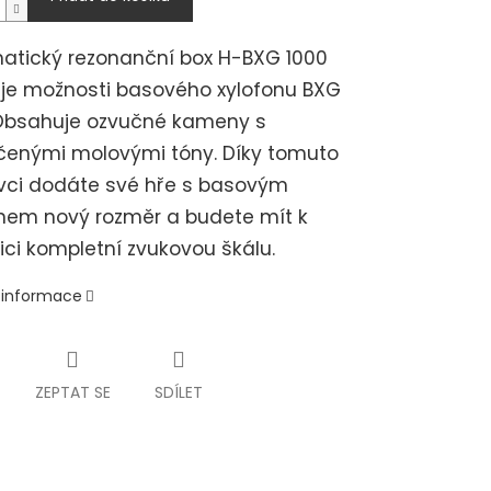
atický rezonanční box H-BXG 1000
uje možnosti basového xylofonu BXG
 Obsahuje ozvučné kameny s
čenými molovými tóny. Díky tomuto
vci dodáte své hře s basovým
nem nový rozměr a budete mít k
ici kompletní zvukovou škálu.
í informace
ZEPTAT SE
SDÍLET