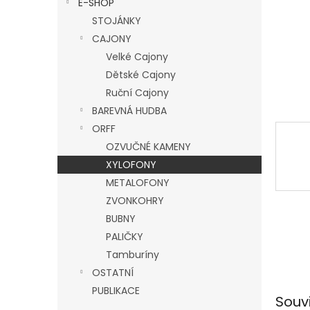
E-SHOP
l
STOJÁNKY
CAJONY
Velké Cajony
Dětské Cajony
Ruční Cajony
BAREVNÁ HUDBA
ORFF
OZVUČNÉ KAMENY
XYLOFONY
METALOFONY
ZVONKOHRY
BUBNY
PALIČKY
Tamburíny
OSTATNÍ
PUBLIKACE
Souv