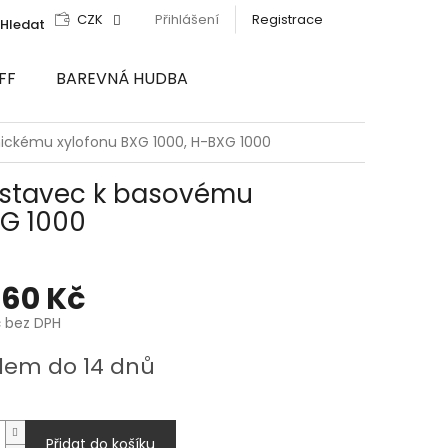
CZK
Přihlášení
Registrace
Hledat
FF
BAREVNÁ HUDBA
ickému xylofonu BXG 1000, H-BXG 1000
ástavec k basovému
XG 1000
860 Kč
č bez DPH
dem do 14 dnů
Přidat do košíku