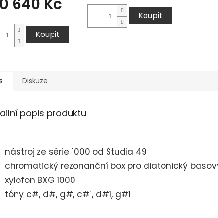
0 640 Kč
Koupit
Koupit
s
Diskuze
ailní popis produktu
nástroj ze série 1000 od Studia 49
chromatický rezonanční box pro diatonický basov
xylofon BXG 1000
tóny c#, d#, g#, c#1, d#1, g#1