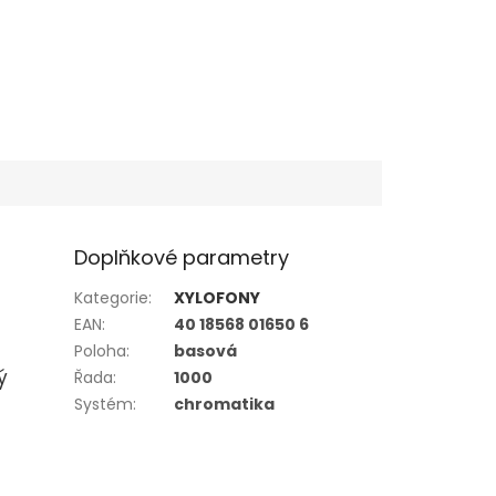
Doplňkové parametry
Kategorie
:
XYLOFONY
EAN
:
40 18568 01650 6
Poloha
:
basová
ý
Řada
:
1000
Systém
:
chromatika