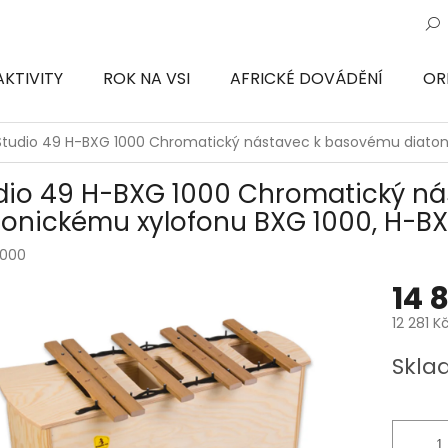
AKTIVITY
ROK NA VSI
AFRICKÉ DOVÁDĚNÍ
OR
ON
Studio 49 H-BXG 1000 Chromatický nástavec k basovému diaton
dio 49 H-BXG 1000 Chromatický n
tonickému xylofonu BXG 1000, H-B
1000
14 
12 281 K
Měrná
Skla
cena: