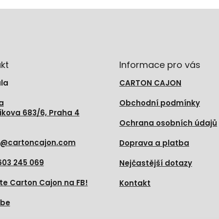
kt
Informace pro vás
la
CARTON CAJON
a
Obchodní podmínky
íkova 683/6, Praha 4
Ochrana osobních údajů
@
cartoncajon.com
Doprava a platba
603 245 069
Nejčastější dotazy
te Carton Cajon na FB!
Kontakt
ube