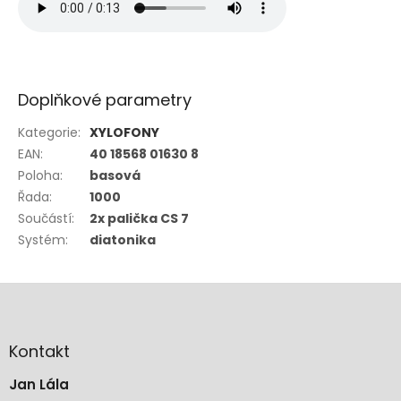
Doplňkové parametry
Kategorie
:
XYLOFONY
EAN
:
40 18568 01630 8
Poloha
:
basová
Řada
:
1000
Součástí
:
2x palička CS 7
Systém
:
diatonika
Z
á
p
a
Kontakt
t
Jan Lála
í