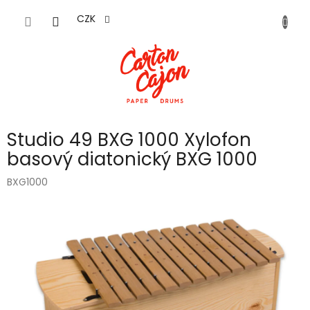
Přejít
na
CZK
obsah
Studio 49 BXG 1000 Xylofon
basový diatonický BXG 1000
BXG1000