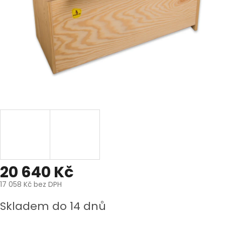
20 640 Kč
17 058 Kč bez DPH
Měrná
Skladem do 14 dnů
cena: