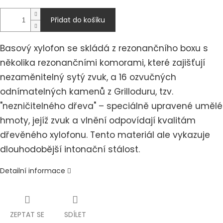
Přidat do košíku
Basový xylofon se skládá z rezonančního boxu s
několika rezonančními komorami, které zajišťují
nezaměnitelný sytý zvuk, a 16 ozvučných
odnímatelných kamenů z Grilloduru, tzv.
"nezničitelného dřeva" – speciálně upravené umělé
hmoty, jejíž zvuk a vlnění odpovídají kvalitám
dřevěného xylofonu. Tento materiál ale vykazuje
dlouhodobější intonační stálost.
Detailní informace
ZEPTAT SE
SDÍLET