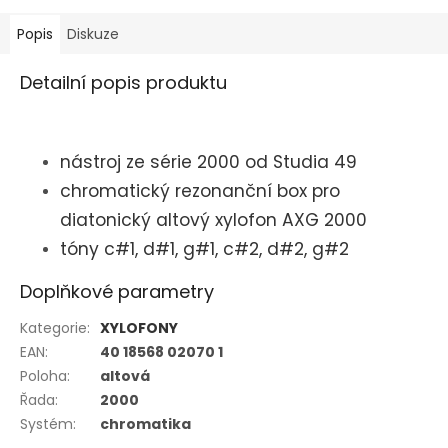
Popis
Diskuze
Detailní popis produktu
nástroj ze série 2000 od Studia 49
chromatický rezonanční box pro
diatonický altový xylofon AXG 2000
tóny c#1, d#1, g#1, c#2, d#2, g#2
Doplňkové parametry
Kategorie
:
XYLOFONY
EAN
:
40 18568 02070 1
Poloha
:
altová
Řada
:
2000
Systém
:
chromatika