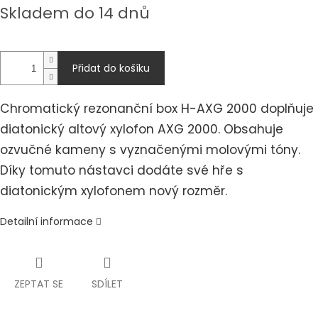
Měrná
Skladem do 14 dnů
cena:
Přidat do košíku
Chromatický rezonanční box H-AXG 2000 doplňuje
diatonický altový xylofon AXG 2000. Obsahuje
ozvučné kameny s vyznačenými molovými tóny.
Díky tomuto nástavci dodáte své hře s
diatonickým xylofonem nový rozměr.
Detailní informace
ZEPTAT SE
SDÍLET