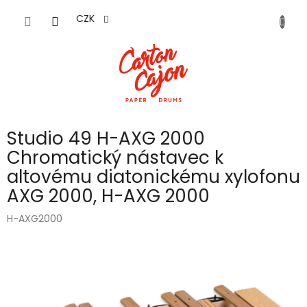
Přejít
na
CZK
obsah
Studio 49 H-AXG 2000
Chromatický nástavec k
altovému diatonickému xylofonu
AXG 2000, H-AXG 2000
H-AXG2000