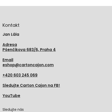
Z
á
p
a
Kontakt
t
Jan Lála
í
Adresa
Pšenčíkova 683/6, Praha 4
Email
eshop
@
cartoncajon.com
+420 603 245 069
Sledujte Carton Cajon na FB!
YouTube
Sledujte nás