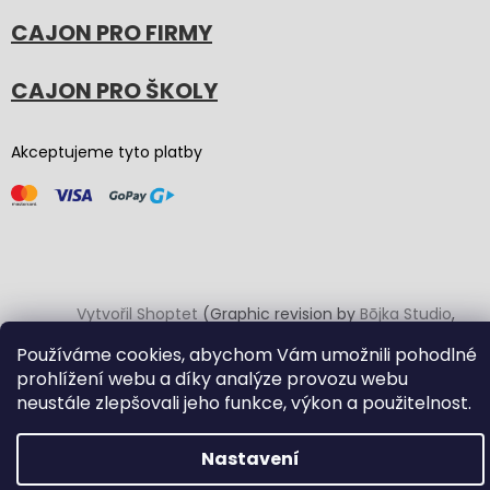
CAJON PRO FIRMY
CAJON PRO ŠKOLY
Akceptujeme tyto platby
Vytvořil Shoptet
(Graphic revision by
Bōjka Studio
,
code by
Veronika.works
)
Používáme cookies, abychom Vám umožnili pohodlné
prohlížení webu a díky analýze provozu webu
Copyright 2026
Carton Cajon
. Všechna práva vyhrazena.
neustále zlepšovali jeho funkce, výkon a použitelnost.
Upravit nastavení cookies
Nastavení