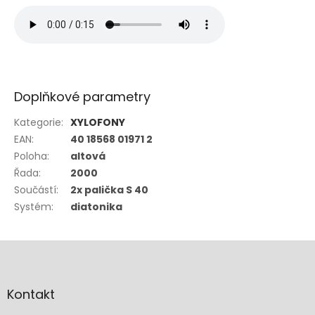
Doplňkové parametry
Kategorie
:
XYLOFONY
EAN
:
40 18568 01971 2
Poloha
:
altová
Řada
:
2000
Součástí
:
2x palička S 40
Systém
:
diatonika
Z
á
p
a
Kontakt
t