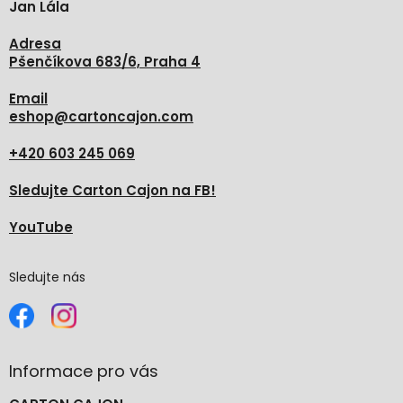
Jan Lála
í
Adresa
Pšenčíkova 683/6, Praha 4
Email
eshop
@
cartoncajon.com
+420 603 245 069
Sledujte Carton Cajon na FB!
YouTube
Sledujte nás
Informace pro vás