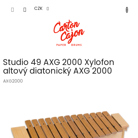
Přejít
na
CZK
obsah
Studio 49 AXG 2000 Xylofon
altový diatonický AXG 2000
AXG2000