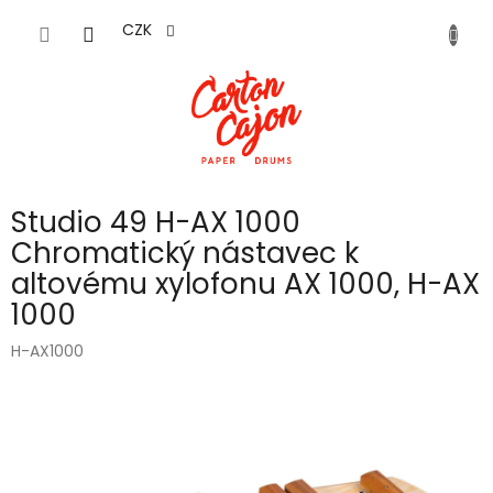
Přejít
na
CZK
obsah
Studio 49 H-AX 1000
Chromatický nástavec k
altovému xylofonu AX 1000, H-AX
1000
H-AX1000