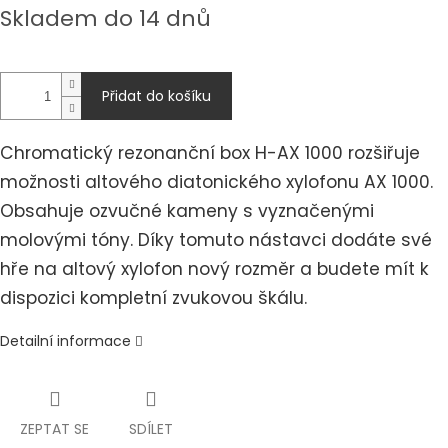
Měrná
Skladem do 14 dnů
cena:
Přidat do košíku
Chromatický rezonanční box H-AX 1000 rozšiřuje
možnosti altového diatonického xylofonu AX 1000.
Obsahuje ozvučné kameny s vyznačenými
molovými tóny. Díky tomuto nástavci dodáte své
hře na altový xylofon nový rozměr a budete mít k
dispozici kompletní zvukovou škálu.
Detailní informace
ZEPTAT SE
SDÍLET