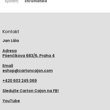
Systém
:
chromatika
Z
á
p
a
Kontakt
t
Jan Lála
í
Adresa
Pšenčíkova 683/6, Praha 4
Email
eshop
@
cartoncajon.com
+420 603 245 069
Sledujte Carton Cajon na FB!
YouTube