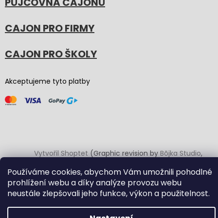
PŮJČOVNA CAJONŮ
CAJON PRO FIRMY
CAJON PRO ŠKOLY
Akceptujeme tyto platby
Vytvořil Shoptet
(Graphic revision by
Bōjka Studio
,
code by
Veronika.works
)
Používáme cookies, abychom Vám umožnili pohodlné
prohlížení webu a díky analýze provozu webu
Copyright 2026
Carton Cajon
. Všechna práva vyhrazena.
neustále zlepšovali jeho funkce, výkon a použitelnost.
Upravit nastavení cookies