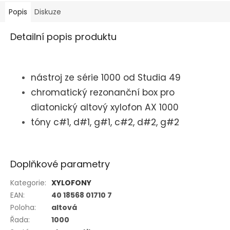
Popis
Diskuze
Detailní popis produktu
nástroj ze série 1000 od Studia 49
chromatický rezonanční box pro
diatonický altový xylofon AX 1000
tóny c#1, d#1, g#1, c#2, d#2, g#2
Doplňkové parametry
Kategorie
:
XYLOFONY
EAN
:
40 18568 01710 7
Poloha
:
altová
Řada
:
1000