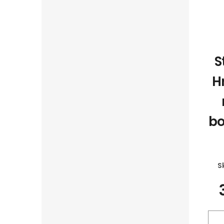
S
H
bo
S