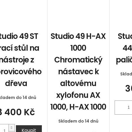
tudio 49 ST
Studio 49 H-AX
Stu
rací stůl na
1000
44
nástroje z
Chromatický
pali
rovicového
nástavec k
Skla
dřeva
altovému
3
xylofonu AX
kladem do 14 dnů
1000, H-AX 1000
3 400 Kč
Skladem do 14 dnů
Koupit