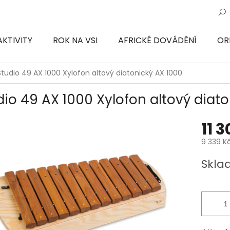
AKTIVITY
ROK NA VSI
AFRICKÉ DOVÁDĚNÍ
OR
ON
Studio 49 AX 1000 Xylofon altový diatonický AX 1000
dio 49 AX 1000 Xylofon altový diat
11 
9 339 K
Měrná
Skla
cena: