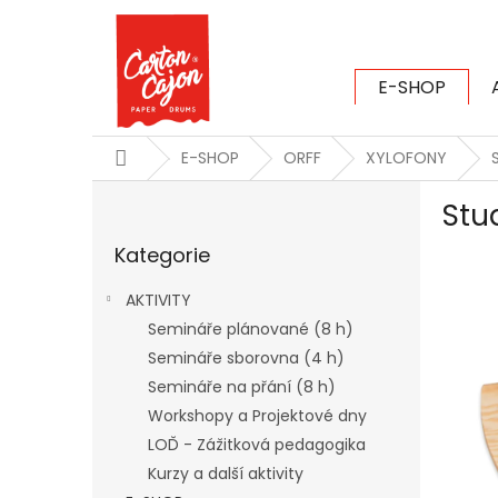
Přejít
na
obsah
E-SHOP
CARTON CAJ
Domů
E-SHOP
ORFF
XYLOFONY
P
Stu
o
Přeskočit
s
Kategorie
kategorie
t
r
AKTIVITY
a
Semináře plánované (8 h)
n
Semináře sborovna (4 h)
n
í
Semináře na přání (8 h)
p
Workshopy a Projektové dny
a
LOĎ - Zážitková pedagogika
n
Kurzy a další aktivity
e