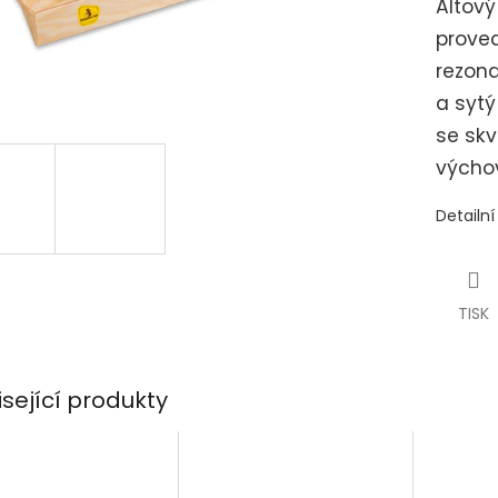
Altový
proved
rezona
a sytý
se sk
výcho
Detailn
TISK
isející produkty