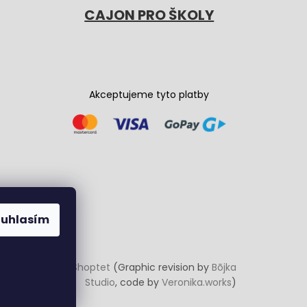
CAJON PRO ŠKOLY
Akceptujeme tyto platby
ouhlasím
Vytvořil Shoptet
(Graphic revision by
Bōjka
Studio
, code by
Veronika.works
)