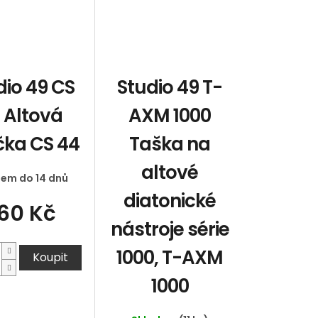
dio 49 CS
Studio 49 T-
 Altová
AXM 1000
čka CS 44
Taška na
altové
dem do 14 dnů
diatonické
60 Kč
nástroje série
1000, T-AXM
Koupit
1000