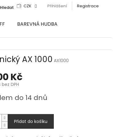
CZK
Přihlášení
Registrace
Hledat
FF
BAREVNÁ HUDBA
onický AX 1000
AX1000
300 Kč
č bez DPH
dem do 14 dnů
Přidat do košíku