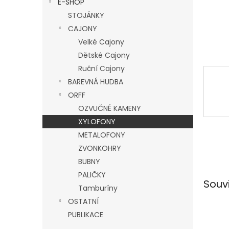
E-SHOP
l
STOJÁNKY
CAJONY
Velké Cajony
Dětské Cajony
Ruční Cajony
BAREVNÁ HUDBA
ORFF
OZVUČNÉ KAMENY
XYLOFONY
METALOFONY
ZVONKOHRY
BUBNY
PALIČKY
Souv
Tamburíny
OSTATNÍ
PUBLIKACE