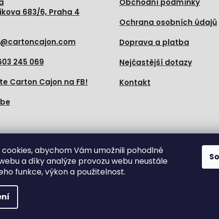
a
Obchodní podmínky
íkova 683/6, Praha 4
Ochrana osobních údajů
@
cartoncajon.com
Doprava a platba
603 245 069
Nejčastější dotazy
te Carton Cajon na FB!
Kontakt
ube
e nás
 cookies, abychom Vám umožnili pohodlné
S
 webu a díky analýze provozu webu neustále
jeho funkce, výkon a použitelnost.
yhrazena.
Upravit nastavení cookies
ní