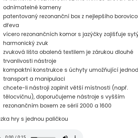
odnímatelné kameny
patentovaný rezonanční box z nejlepšího borovic
dřeva
vícero rezonančních komor s jazýčky zajišťuje syt
harmonický zvuk
zvuková lišta obalená textilem je zárukou dlouhé
trvanlivosti nástroje
kompaktní konstrukce s úchyty umožňující jedno
transport a manipulaci
chcete-li nástroji zaplnit větší místnosti (např.
tělocvičnu), doporučujeme nástroje s vyšším
rezonančním boxem ze sérií 2000 a 1600
zka hry s jednou paličkou