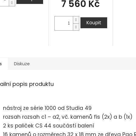
7 560 Kč
Koupit
s
Diskuze
ailní popis produktu
nástroj ze série 1000 od Studia 49
rozsah rozsah c1 – a2, vč. kamenů fis (2x) a b (1x)
2 ks paliček CS 44 součástí balení
16 kamenů o rozměrech 32 x 18 mm ze dřeva Pao 