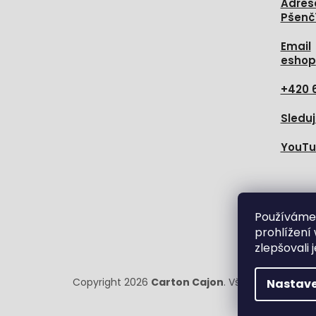
Adres
Pšenč
Email
eshop
+420 
Sleduj
YouT
Sledujt
Používáme
prohlížení
zlepšovali 
Copyright 2026
Carton Cajon
. Všechna práva v
Nastave