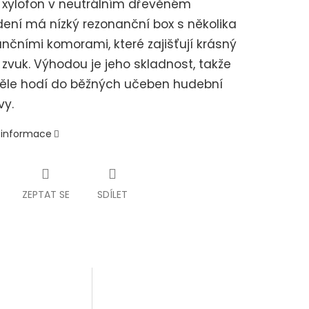
 xylofon v neutrálním dřevěném
ení má nízký rezonanční box s několika
nčními komorami, které zajišťují krásný
 zvuk. Výhodou je jeho skladnost, takže
věle hodí do běžných učeben hudební
vy.
í informace
ZEPTAT SE
SDÍLET