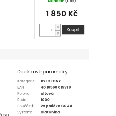
Skladem
(11 ks)
1 850 Kč
Koupit
Doplňkové parametry
Kategorie
:
XYLOFONY
EAN
:
40 18568 01531 8
Poloha
:
altová
Řada
:
1000
Součástí
:
2x palička CS 44
Systém
:
diatonika
Rosa