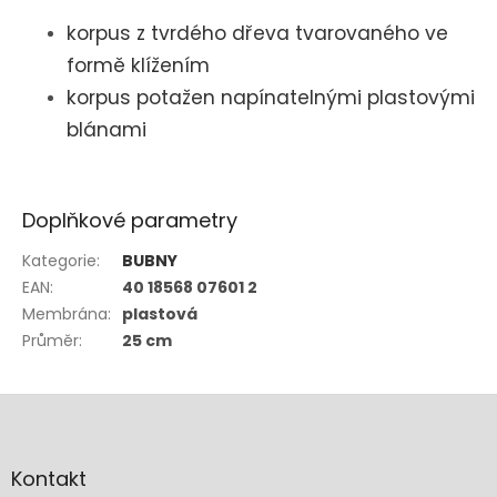
korpus z tvrdého dřeva tvarovaného ve
formě klížením
korpus potažen napínatelnými plastovými
blánami
Doplňkové parametry
Kategorie
:
BUBNY
EAN
:
40 18568 07601 2
Membrána
:
plastová
Průměr
:
25 cm
Z
á
p
a
Kontakt