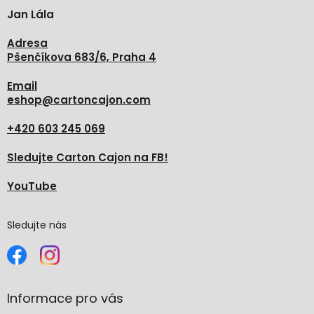
t
Jan Lála
í
Adresa
Pšenčíkova 683/6, Praha 4
Email
eshop
@
cartoncajon.com
+420 603 245 069
Sledujte Carton Cajon na FB!
YouTube
Sledujte nás
Informace pro vás