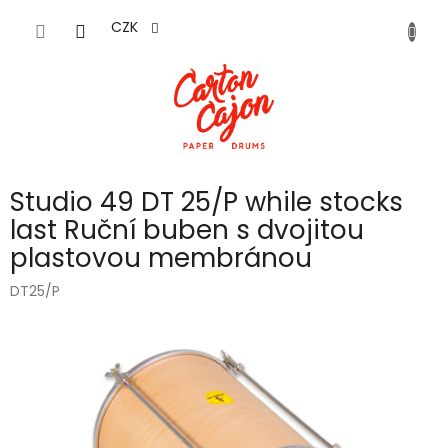
Přejít
na
CZK
obsah
Studio 49 DT 25/P while stocks
last Ruční buben s dvojitou
plastovou membránou
DT25/P