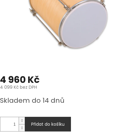
4 960 Kč
4 099 Kč bez DPH
Měrná
Skladem do 14 dnů
cena:
Přidat do košíku