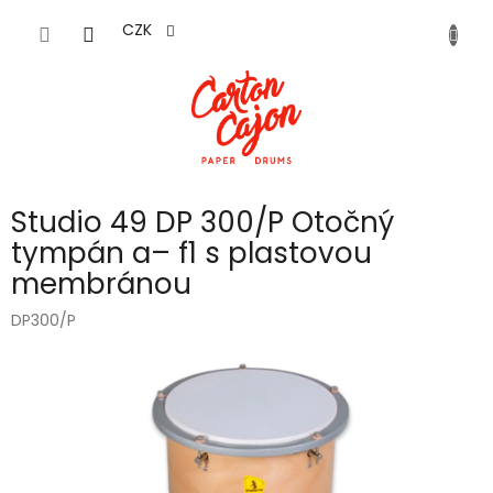
Přejít
na
CZK
obsah
Studio 49 DP 300/P Otočný
tympán a– f1 s plastovou
membránou
DP300/P