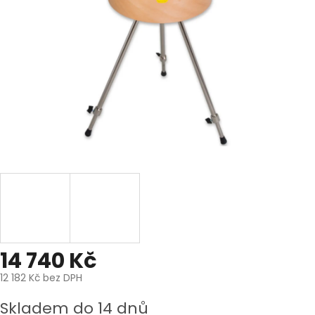
14 740 Kč
12 182 Kč bez DPH
Měrná
Skladem do 14 dnů
cena: