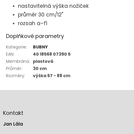
nastavitelná výška nožiček
průměr 30 cm/12"
rozsah a–f1
Doplňkové parametry
Kategorie
:
BUBNY
EAN
:
40 18568 07390 5
Membrána
:
plastová
Průměr
:
30 cm
Rozměry
:
výška 57 - 88 cm
Z
á
p
a
Kontakt
t
Jan Lála
í